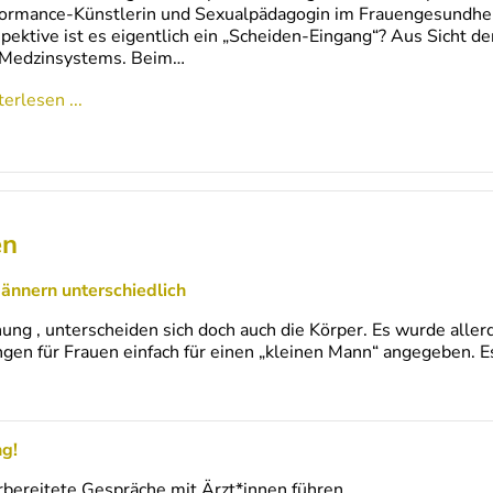
ormance-Künstlerin und Sexualpädagogin im Frauengesundhei
pektive ist es eigentlich ein „Scheiden-Eingang“? Aus Sicht d
 Medzinsystems. Beim…
erlesen ...
en
ännern unterschiedlich
hung , unterscheiden sich doch auch die Körper. Es wurde alle
en für Frauen einfach für einen „kleinen Mann“ angegeben. Es
g!
orbereitete Gespräche mit Ärzt*innen führen