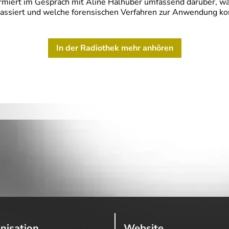
formiert im Gespräch mit Aline Halhuber umfassend darüber, w
assiert und welche forensischen Verfahren zur Anwendung ko
In der Radiothek mehr anhören
nisation
Website