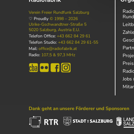
Radio
Verein Freier Rundfunk Salzburg
Rund
♡ Proudly
© 1998 – 2026
Leitb
Ulrike-Gschwandtner-Straße 5
5020 Salzburg, Austria E.U.
Zahl
Telefon Office:
+43 662 84 29 61
Gesch
Telefon Studio:
+43 662 84 29 61-55
Part
Mail:
office@radiofabrik.at
Radio:
107,5 & 97,3 MHz
Proj
Prei
Radio
Jobs 
Mitar
Dank geht an unsere Förderer und Sponsoren