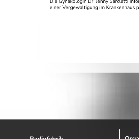
Die Gynäkologin Dr. Jenny Sarcletti in
einer Vergewaltigung im Krankenhaus p
Orga
Radiofabrik