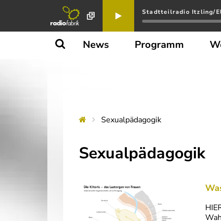
Stadtteilradio Itzling/
News
Programm
W
Sexualpädagogik
Sexualpädagogik
Was
HIE
Wahr