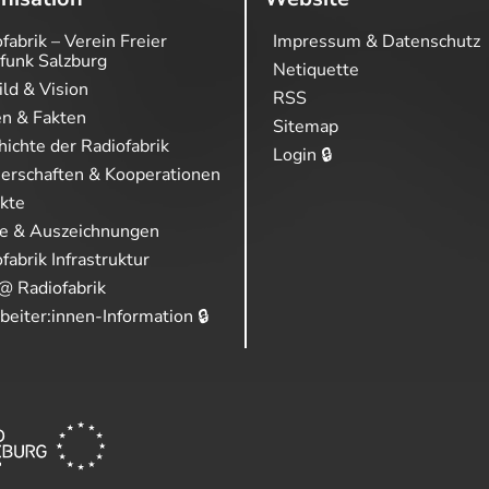
fabrik – Verein Freier
Impressum & Datenschutz
funk Salzburg
Netiquette
ild & Vision
RSS
en & Fakten
Sitemap
ichte der Radiofabrik
Login 🔒
nerschaften & Kooperationen
ekte
se & Auszeichnungen
fabrik Infrastruktur
@ Radiofabrik
beiter:innen-Information 🔒