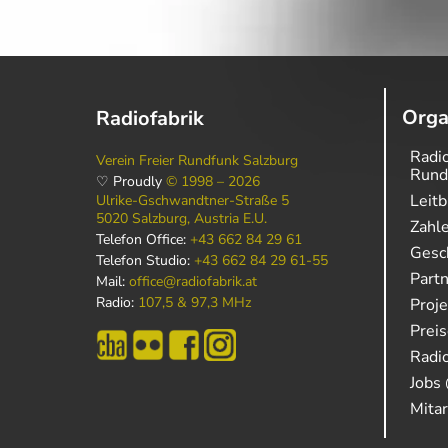
Orga
Radiofabrik
Radio
Verein Freier Rundfunk Salzburg
Rund
♡ Proudly
© 1998 – 2026
Leitb
Ulrike-Gschwandtner-Straße 5
5020 Salzburg, Austria E.U.
Zahl
Telefon Office:
+43 662 84 29 61
Gesch
Telefon Studio:
+43 662 84 29 61-55
Part
Mail:
office@radiofabrik.at
Radio:
107,5 & 97,3 MHz
Proj
Prei
Radio
Jobs 
Mitar