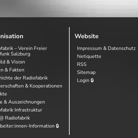
nisation
Website
fabrik – Verein Freier
Impressum & Datenschutz
funk Salzburg
Netiquette
ild & Vision
RSS
en & Fakten
Sitemap
ichte der Radiofabrik
Login 🔒
nerschaften & Kooperationen
ekte
se & Auszeichnungen
fabrik Infrastruktur
@ Radiofabrik
beiter:innen-Information 🔒