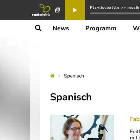
Playlistbattle >> musik
News
Programm
W
Spanisch
Spanisch
Fab
Edit
mit 