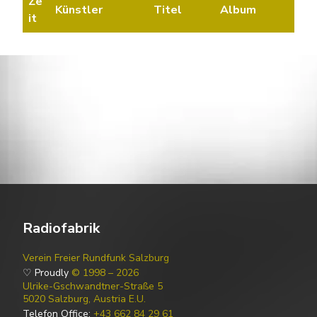
Ze
Künstler
Titel
Album
it
Radiofabrik
Verein Freier Rundfunk Salzburg
♡ Proudly
© 1998 – 2026
Ulrike-Gschwandtner-Straße 5
5020 Salzburg, Austria E.U.
Telefon Office:
+43 662 84 29 61