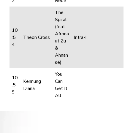
2
Bebe
The
Spiral
(feat.
10
Afrona
:5
Theon Cross
Intra-I
ut Zu
4
&
Ahnan
sé)
You
10
Kennung
Can
:5
Diana
Get It
9
All