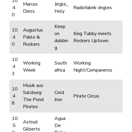
10
Marcus
Jingle_
:4
Radiofabrik-Jingles
Diess
Holy
0
Keep
10
Augustus
on
King Tubby meets
:4
Pablo &
dubbin
Rockers Uptown
0
Rockers
g
10
Working
South
Working
:4
Week
africa
Night/Companeros
3
Musik aus
10
Salzburg:
Cold
:4
Pirate Circus
The Pond
Iron
8
Pirates
10
Agua
Astrud
:5
De
Gilberto