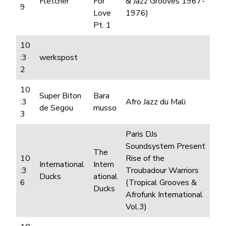
Fletcher
For
& Jazz Grooves 1967-
9
Love
1976)
Pt. 1
10
:3
werkspost
2
10
Super Biton
Bara
:3
Afro Jazz du Mali
de Segou
musso
3
Paris DJs
Soundsystem Present
The
10
Rise of the
International
Intern
:3
Troubadour Warriors
Ducks
ational
6
(Tropical Grooves &
Ducks
Afrofunk International
Vol.3)