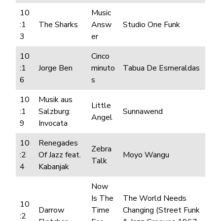
10
Music
:1
The Sharks
Answ
Studio One Funk
3
er
10
Cinco
:1
Jorge Ben
minuto
Tabua De Esmeraldas
6
s
10
Musik aus
Little
:1
Salzburg:
Sunnawend
Angel
9
Invocata
10
Renegades
Zebra
:2
Of Jazz feat.
Moyo Wangu
Talk
4
Kabanjak
Now
Is The
The World Needs
10
Darrow
Time
Changing (Street Funk
:2