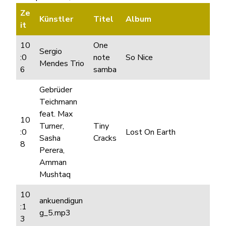
Ze
Künstler
Titel
Album
it
10
One
Sergio
:0
note
So Nice
Mendes Trio
6
samba
Gebrüder
Teichmann
feat. Max
10
Turner,
Tiny
:0
Lost On Earth
Sasha
Cracks
8
Perera,
Amman
Mushtaq
10
ankuendigun
:1
g_5.mp3
3