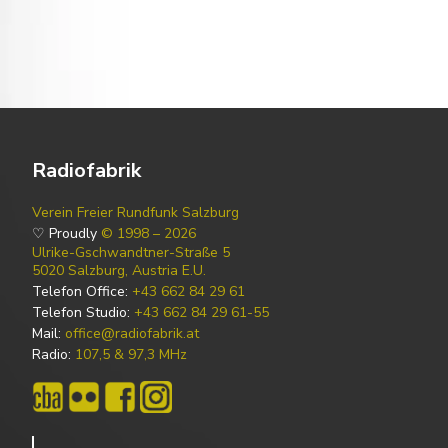
Radiofabrik
Verein Freier Rundfunk Salzburg
♡ Proudly
© 1998 – 2026
Ulrike-Gschwandtner-Straße 5
5020 Salzburg, Austria E.U.
Telefon Office:
+43 662 84 29 61
Telefon Studio:
+43 662 84 29 61-55
Mail:
office@radiofabrik.at
Radio:
107,5 & 97,3 MHz