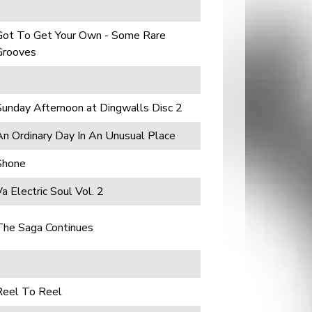
Got To Get Your Own - Some Rare
Grooves
Sunday Afternoon at Dingwalls Disc 2
An Ordinary Day In An Unusual Place
Shone
a Electric Soul Vol. 2
The Saga Continues
Reel To Reel