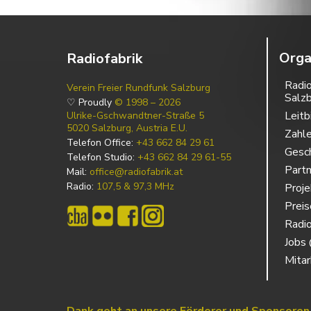
Orga
Radiofabrik
Radio
Verein Freier Rundfunk Salzburg
Salz
♡ Proudly
© 1998 – 2026
Leitb
Ulrike-Gschwandtner-Straße 5
5020 Salzburg, Austria E.U.
Zahl
Telefon Office:
+43 662 84 29 61
Gesch
Telefon Studio:
+43 662 84 29 61-55
Partn
Mail:
office@radiofabrik.at
Radio:
107,5 & 97,3 MHz
Proj
Prei
Radio
Jobs 
Mitar
Dank geht an unsere Förderer und Sponsoren