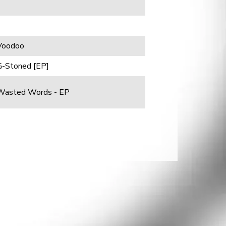
Voodoo
G-Stoned [EP]
Wasted Words - EP