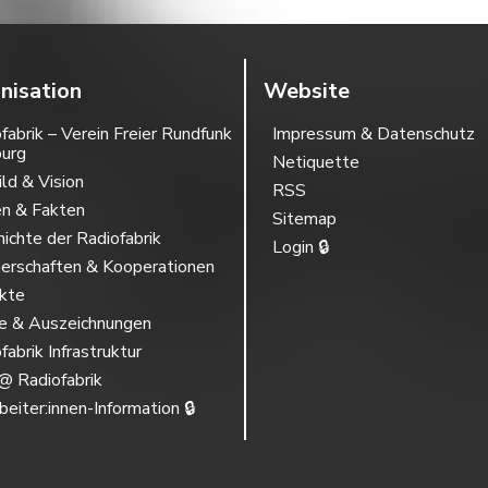
nisation
Website
fabrik – Verein Freier Rundfunk
Impressum & Datenschutz
burg
Netiquette
ild & Vision
RSS
en & Fakten
Sitemap
ichte der Radiofabrik
Login 🔒
erschaften & Kooperationen
ekte
se & Auszeichnungen
fabrik Infrastruktur
@ Radiofabrik
beiter:innen-Information 🔒