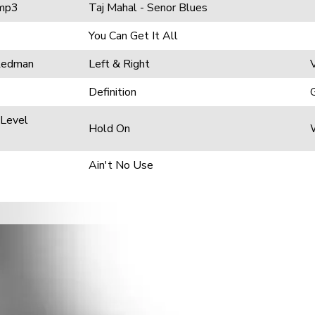
.mp3
Taj Mahal - Senor Blues
You Can Get It All
Redman
Left & Right
Definition
 Level
Hold On
Ain't No Use