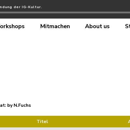
ndung der IG-Kultur.
orkshops
Mitmachen
About us
S
at: by N.Fuchs
Titel