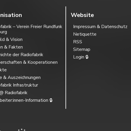
nisation
Website
fabrik – Verein Freier Rundfunk
Impressum & Datenschutz
burg
Netiquette
ild & Vision
RSS
en & Fakten
Sitemap
ichte der Radiofabrik
Login 🔒
erschaften & Kooperationen
ekte
se & Auszeichnungen
fabrik Infrastruktur
@ Radiofabrik
beiter:innen-Information 🔒