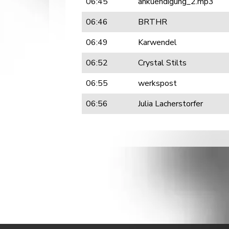
06:45
ankuendigung_2.mp3
06:46
BRTHR
06:49
Karwendel
06:52
Crystal Stilts
06:55
werkspost
06:56
Julia Lacherstorfer