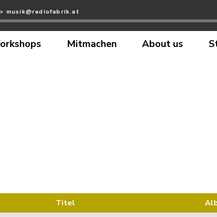
>> musik@radiofabrik.at
orkshops
Mitmachen
About us
S
Titel
Al