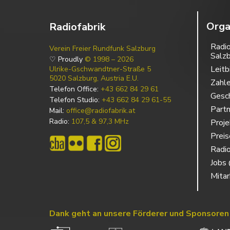
Orga
Radiofabrik
Radio
Verein Freier Rundfunk Salzburg
Salz
♡ Proudly
© 1998 – 2026
Leitb
Ulrike-Gschwandtner-Straße 5
5020 Salzburg, Austria E.U.
Zahl
Telefon Office:
+43 662 84 29 61
Gesch
Telefon Studio:
+43 662 84 29 61-55
Partn
Mail:
office@radiofabrik.at
Radio:
107,5 & 97,3 MHz
Proj
Prei
Radio
Jobs 
Mitar
Dank geht an unsere Förderer und Sponsoren