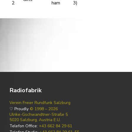
2
ham
3)
Radiofabrik
Verein Freier Rundfunk Salzburg
♡ Proudly
© 1998 – 2026
Ulrike-Gschwandtner-Straße 5
5020 Salzburg, Austria E.U.
Telefon Office:
+43 662 84 29 61