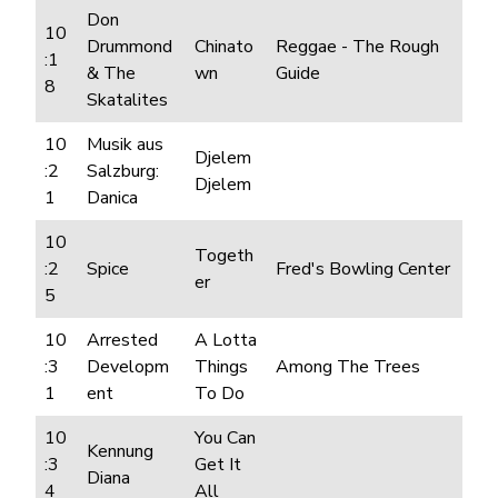
Don
10
Drummond
Chinato
Reggae - The Rough
:1
& The
wn
Guide
8
Skatalites
10
Musik aus
Djelem
:2
Salzburg:
Djelem
1
Danica
10
Togeth
:2
Spice
Fred's Bowling Center
er
5
10
Arrested
A Lotta
:3
Developm
Things
Among The Trees
1
ent
To Do
10
You Can
Kennung
:3
Get It
Diana
4
All