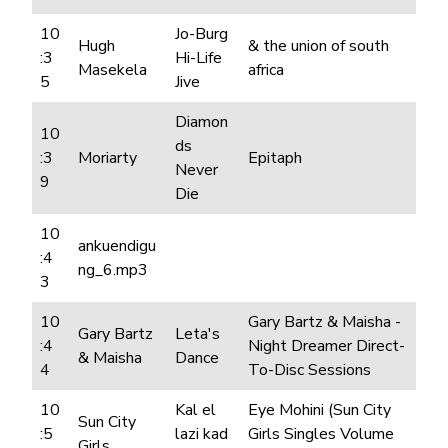
10
Jo-Burg
Hugh
& the union of south
:3
Hi-Life
Masekela
africa
5
Jive
Diamon
10
ds
:3
Moriarty
Epitaph
Never
9
Die
10
ankuendigu
:4
ng_6.mp3
3
10
Gary Bartz & Maisha -
Gary Bartz
Leta's
:4
Night Dreamer Direct-
& Maisha
Dance
4
To-Disc Sessions
10
Kal el
Eye Mohini (Sun City
Sun City
:5
lazi kad
Girls Singles Volume
Girls