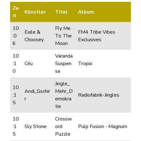
Ze
Künstler
Titel
Album
it
10
Fly Me
Exile &
FM4 Tribe Vibes
:0
To The
Choosey
Exclusives
6
Moon
10
Varanda
:1
Céu
Suspen
Tropix
0
sa
Jingle_
10
Andi_Gschir
Mehr_D
:1
Radiofabrik-Jingles
r
emokra
5
tie
10
Crossw
:1
Sly Stone
ord
Pulp Fusion - Magnum
5
Puzzle