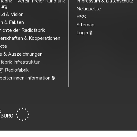
fabrik – Verein Freier Rundfunk
Impressum & Datenschutz
burg
Netiquette
ild & Vision
RSS
en & Fakten
Sitemap
ichte der Radiofabrik
Login 🔒
erschaften & Kooperationen
ekte
se & Auszeichnungen
fabrik Infrastruktur
@ Radiofabrik
beiter:innen-Information 🔒