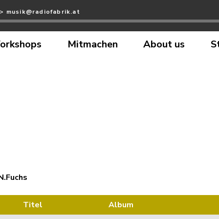
>> musik@radiofabrik.at
orkshops
Mitmachen
About us
S
N.Fuchs
Titel
Album