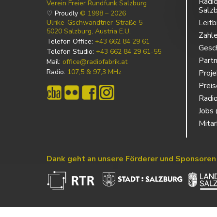
Radio
Verein Freier Rundfunk Salzburg
Salz
♡ Proudly
© 1998 – 2026
Leitb
Ulrike-Gschwandtner-Straße 5
5020 Salzburg, Austria E.U.
Zahl
Telefon Office:
+43 662 84 29 61
Gesch
Telefon Studio:
+43 662 84 29 61-55
Partn
Mail:
office@radiofabrik.at
Radio:
107,5 & 97,3 MHz
Proj
Prei
Radio
Jobs 
Mitar
Dank geht an unsere Förderer und Sponsoren
Powered by