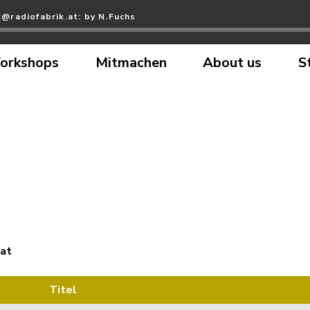
@radiofabrik.at: by N.Fuchs
orkshops
Mitmachen
About us
S
.at
Titel