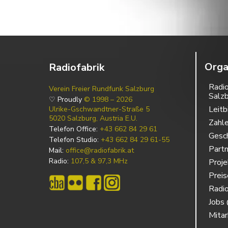
Orga
Radiofabrik
Radio
Verein Freier Rundfunk Salzburg
Salz
♡ Proudly
© 1998 – 2026
Leitb
Ulrike-Gschwandtner-Straße 5
5020 Salzburg, Austria E.U.
Zahl
Telefon Office:
+43 662 84 29 61
Gesch
Telefon Studio:
+43 662 84 29 61-55
Partn
Mail:
office@radiofabrik.at
Radio:
107,5 & 97,3 MHz
Proj
Prei
Radio
Jobs 
Mitar