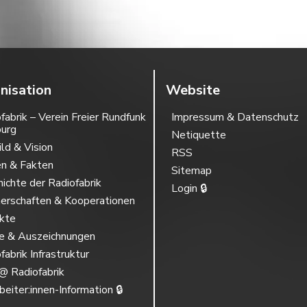
nisation
Website
fabrik – Verein Freier Rundfunk
Impressum & Datenschutz
burg
Netiquette
ild & Vision
RSS
en & Fakten
Sitemap
ichte der Radiofabrik
Login 🔒
erschaften & Kooperationen
ekte
se & Auszeichnungen
fabrik Infrastruktur
@ Radiofabrik
beiter:innen-Information 🔒