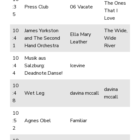
The Ones
:3
Press Club
06 Vacate
That I
5
Love
10
James Yorkston
The Wide,
Ella Mary
:4
and The Second
Wide
Leather
1
Hand Orchestra
River
10
Musik aus
:4
Salzburg:
Icevine
4
Deadnote.Danse!
10
davina
:4
Wet Leg
davina mccall
mccall
8
10
:5
Agnes Obel
Familiar
2