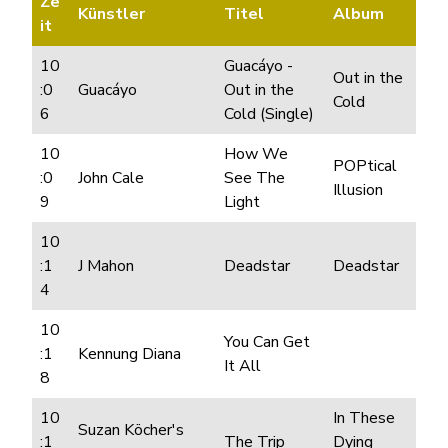
Ze
Künstler
Titel
Album
it
10
Guacáyo -
Out in the
:0
Guacáyo
Out in the
Cold
6
Cold (Single)
10
How We
POPtical
:0
John Cale
See The
Illusion
9
Light
10
:1
J Mahon
Deadstar
Deadstar
4
10
You Can Get
:1
Kennung Diana
It All
8
10
In These
Suzan Köcher's
:1
The Trip
Dying