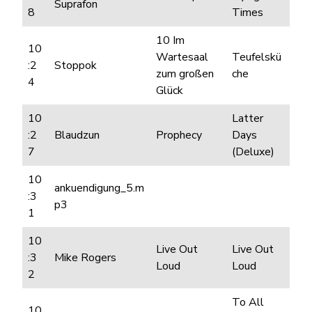
Suprafon
8
Times
10 Im
10
Wartesaal
Teufelskü
:2
Stoppok
zum großen
che
4
Glück
10
Latter
:2
Blaudzun
Prophecy
Days
7
(Deluxe)
10
ankuendigung_5.m
:3
p3
1
10
Live Out
Live Out
:3
Mike Rogers
Loud
Loud
2
To All
10