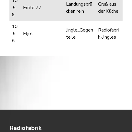
10
Landungsbrü
Gruß aus
:5
Ernte 77
cken rein
der Küche
6
10
Jingle_Gegen
Radiofabri
:5
Eljot
teile
k-Jingles
8
Radiofabrik