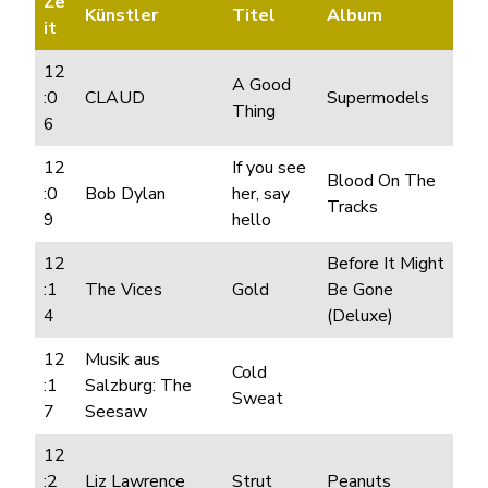
Ze
Künstler
Titel
Album
it
12
A Good
:0
CLAUD
Supermodels
Thing
6
12
If you see
Blood On The
:0
Bob Dylan
her, say
Tracks
9
hello
12
Before It Might
:1
The Vices
Gold
Be Gone
4
(Deluxe)
12
Musik aus
Cold
:1
Salzburg: The
Sweat
7
Seesaw
12
:2
Liz Lawrence
Strut
Peanuts