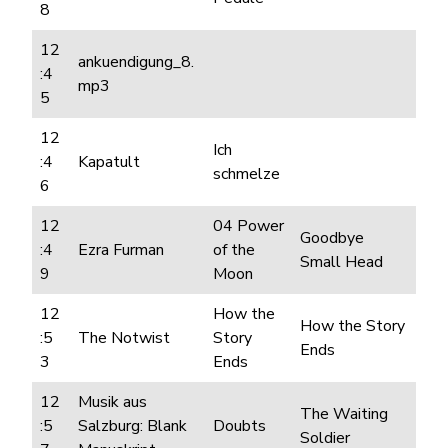
8
12
ankuendigung_8.
:4
mp3
5
12
Ich
:4
Kapatult
schmelze
6
12
04 Power
Goodbye
:4
Ezra Furman
of the
Small Head
9
Moon
12
How the
How the Story
:5
The Notwist
Story
Ends
3
Ends
12
Musik aus
The Waiting
:5
Salzburg: Blank
Doubts
Soldier