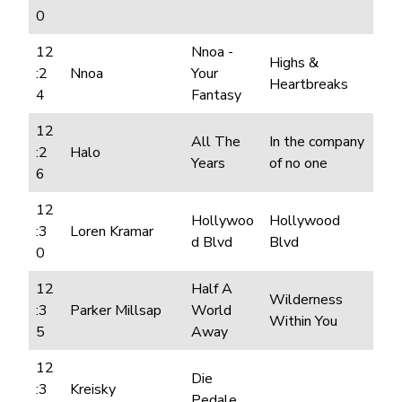
0
12
Nnoa -
Highs &
:2
Nnoa
Your
Heartbreaks
4
Fantasy
12
All The
In the company
:2
Halo
Years
of no one
6
12
Hollywoo
Hollywood
:3
Loren Kramar
d Blvd
Blvd
0
12
Half A
Wilderness
:3
Parker Millsap
World
Within You
5
Away
12
Die
:3
Kreisky
Pedale