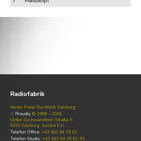
7
Manuskript
Radiofabrik
Verein Freier Rundfunk Salzburg
♡ Proudly
© 1998 – 2026
Ulrike-Gschwandtner-Straße 5
5020 Salzburg, Austria E.U.
Telefon Office:
+43 662 84 29 61
Telefon Studio:
+43 662 84 29 61-55