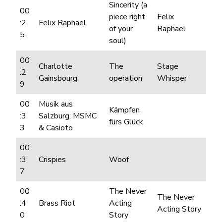
Sincerity (a
00
piece right
Felix
:2
Felix Raphael
of your
Raphael
5
soul)
00
Charlotte
The
Stage
:2
Gainsbourg
operation
Whisper
9
00
Musik aus
Kämpfen
:3
Salzburg: MSMC
fürs Glück
3
& Casioto
00
:3
Crispies
Woof
7
00
The Never
The Never
:4
Brass Riot
Acting
Acting Story
0
Story