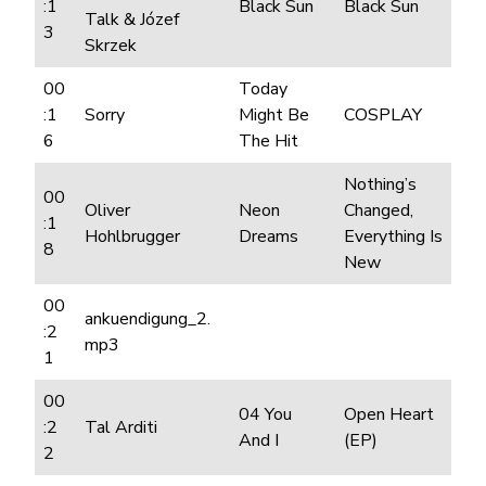
:1
Black Sun
Black Sun
Talk & Józef
3
Skrzek
00
Today
:1
Sorry
Might Be
COSPLAY
6
The Hit
Nothing’s
00
Oliver
Neon
Changed,
:1
Hohlbrugger
Dreams
Everything Is
8
New
00
ankuendigung_2.
:2
mp3
1
00
04 You
Open Heart
:2
Tal Arditi
And I
(EP)
2