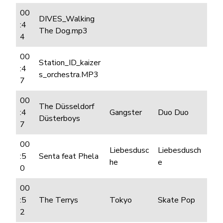
00
DIVES_Walking
:4
The Dog.mp3
4
00
Station_ID_kaizer
:4
s_orchestra.MP3
7
00
The Düsseldorf
:4
Gangster
Duo Duo
Düsterboys
7
00
Liebesdusc
Liebesdusch
:5
Senta feat Phela
he
e
0
00
:5
The Terrys
Tokyo
Skate Pop
2