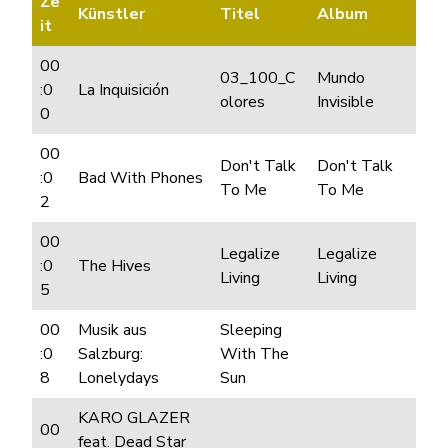
Ze
Künstler
Titel
Album
it
00
03_100_C
Mundo
:0
La Inquisición
olores
Invisible
0
00
Don't Talk
Don't Talk
:0
Bad With Phones
To Me
To Me
2
00
Legalize
Legalize
:0
The Hives
Living
Living
5
00
Musik aus
Sleeping
:0
Salzburg:
With The
8
Lonelydays
Sun
KARO GLAZER
00
feat. Dead Star