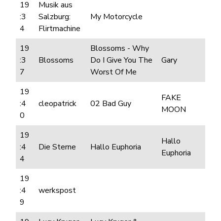
19
Musik aus
:3
Salzburg:
My Motorcycle
4
Flirtmachine
19
Blossoms - Why
:3
Blossoms
Do I Give You The
Gary
7
Worst Of Me
19
FAKE
:4
cleopatrick
02 Bad Guy
MOON
0
19
Hallo
:4
Die Sterne
Hallo Euphoria
Euphoria
4
19
:4
werkspost
9