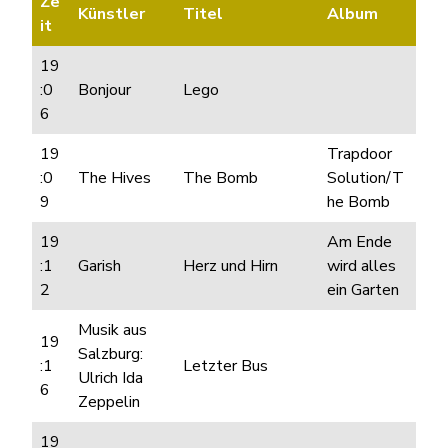
Ze
Künstler
Titel
Album
it
19
:0
Bonjour
Lego
6
19
Trapdoor
:0
The Hives
The Bomb
Solution/T
9
he Bomb
19
Am Ende
:1
Garish
Herz und Hirn
wird alles
2
ein Garten
Musik aus
19
Salzburg:
:1
Letzter Bus
Ulrich Ida
6
Zeppelin
19