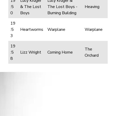
19
Lucy Kruger
Lucy Kruger &
:5
& The Lost
The Lost Boys -
Heaving
0
Boys
Burning Building
19
:5
Heartworms
Warplane
Warplane
3
19
The
:5
Lizz Wright
Coming Home
Orchard
8