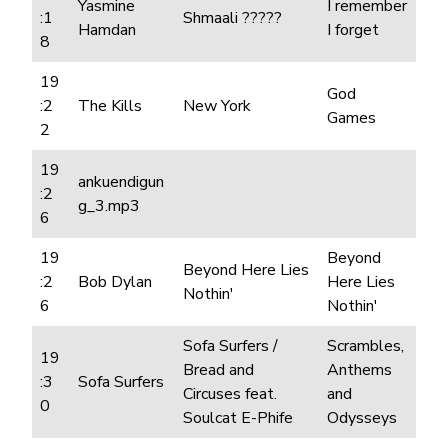
Yasmine
I remember
:1
Shmaali ?????
Hamdan
I forget
8
19
God
:2
The Kills
New York
Games
2
19
ankuendigun
:2
g_3.mp3
6
19
Beyond
Beyond Here Lies
:2
Bob Dylan
Here Lies
Nothin'
6
Nothin'
Sofa Surfers /
Scrambles,
19
Bread and
Anthems
:3
Sofa Surfers
Circuses feat.
and
0
Soulcat E-Phife
Odysseys