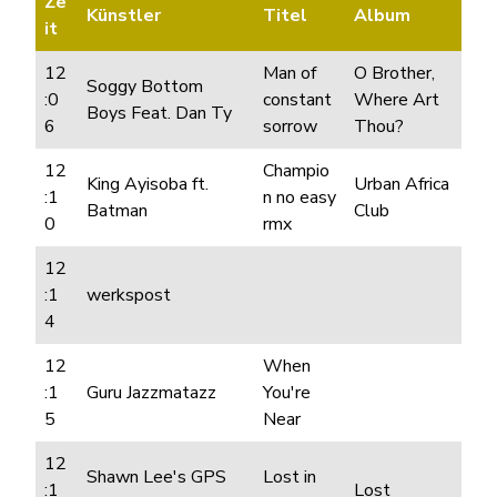
Ze
Künstler
Titel
Album
it
12
Man of
O Brother,
Soggy Bottom
:0
constant
Where Art
Boys Feat. Dan Ty
6
sorrow
Thou?
12
Champio
King Ayisoba ft.
Urban Africa
:1
n no easy
Batman
Club
0
rmx
12
:1
werkspost
4
12
When
:1
Guru Jazzmatazz
You're
5
Near
12
Shawn Lee's GPS
Lost in
:1
Lost