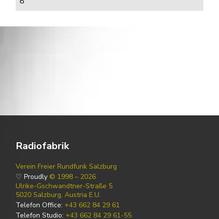
8
Radiofabrik
Verein Freier Rundfunk Salzburg
♡ Proudly
© 1998 – 2026
Ulrike-Gschwandtner-Straße 5
5020 Salzburg, Austria E.U.
Telefon Office:
+43 662 84 29 61
Telefon Studio:
+43 662 84 29 61-55