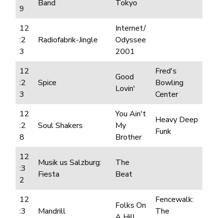
Band
Tokyo
9
12
Internet/
:2
Radiofabrik-Jingle
Odyssee
3
2001
12
Fred's
Good
:2
Spice
Bowling
Lovin'
3
Center
12
You Ain't
Heavy Deep
:2
Soul Shakers
My
Funk
8
Brother
12
Musik us Salzburg:
The
:3
Fiesta
Beat
2
12
Fencewalk:
Folks On
:3
Mandrill
The
A Hill