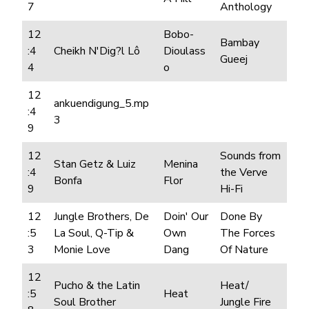
7
Anthology
12
Bobo-
Bambay
:4
Cheikh N'Dig?l Lô
Dioulass
Gueej
4
o
12
ankuendigung_5.mp
:4
3
9
12
Sounds from
Stan Getz & Luiz
Menina
:4
the Verve
Bonfa
Flor
9
Hi-Fi
12
Jungle Brothers, De
Doin' Our
Done By
:5
La Soul, Q-Tip &
Own
The Forces
3
Monie Love
Dang
Of Nature
12
Pucho & the Latin
Heat/
:5
Heat
Soul Brother
Jungle Fire