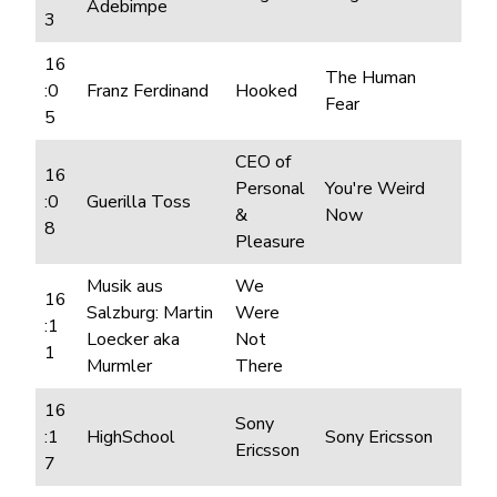
Adebimpe
3
16
The Human
:0
Franz Ferdinand
Hooked
Fear
5
CEO of
16
Personal
You're Weird
:0
Guerilla Toss
&
Now
8
Pleasure
Musik aus
We
16
Salzburg: Martin
Were
:1
Loecker aka
Not
1
Murmler
There
16
Sony
:1
HighSchool
Sony Ericsson
Ericsson
7