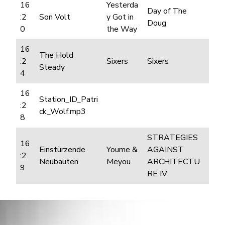
16
Yesterda
Day of The
:2
Son Volt
y Got in
Doug
0
the Way
16
The Hold
:2
Sixers
Sixers
Steady
4
16
Station_ID_Patri
:2
ck_Wolf.mp3
8
STRATEGIES
16
Einstürzende
Youme &
AGAINST
:2
Neubauten
Meyou
ARCHITECTU
9
RE IV