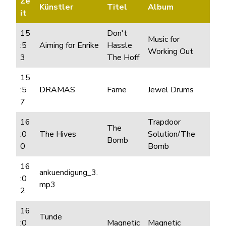
Ze
Künstler
Titel
Album
it
15
Don't
Music for
:5
Aiming for Enrike
Hassle
Working Out
3
The Hoff
15
:5
DRAMAS
Fame
Jewel Drums
7
16
Trapdoor
The
:0
The Hives
Solution/The
Bomb
0
Bomb
16
ankuendigung_3.
:0
mp3
2
16
Tunde
:0
Magnetic
Magnetic