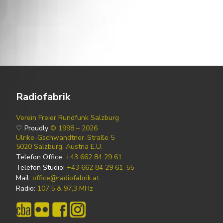
Radiofabrik
Verein Freier Rundfunk Salzburg
♡ Proudly
© 1998 – 2026
Ulrike-Gschwandtner-Straße 5
5020 Salzburg, Austria E.U.
Telefon Office:
+43 662 84 29 61
Telefon Studio:
+43 662 84 29 61-55
Mail:
office@radiofabrik.at
Radio:
107,5 & 97,3 MHz