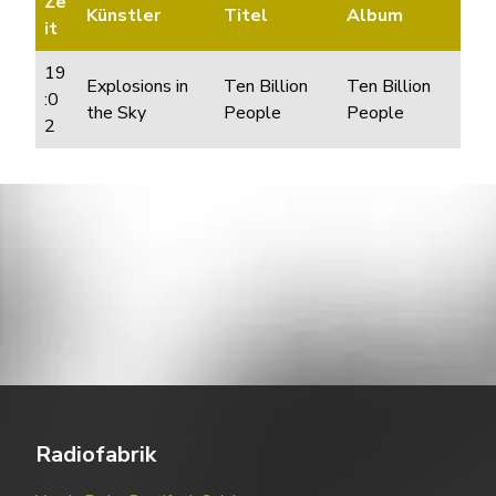
Ze
Künstler
Titel
Album
it
19
Explosions in
Ten Billion
Ten Billion
:0
the Sky
People
People
2
Radiofabrik