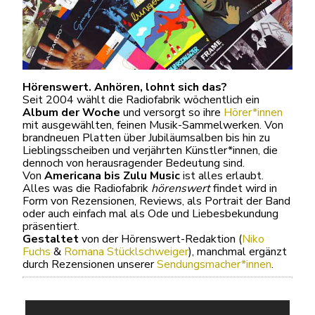
Hörenswert. Anhören, lohnt sich das?
Seit 2004 wählt die Radiofabrik wöchentlich ein
Album der Woche
und versorgt so ihre
Hörer*innen
mit ausgewählten, feinen Musik-Sammelwerken. Von
brandneuen Platten über Jubiläumsalben bis hin zu
Lieblingsscheiben und verjährten Künstler*innen, die
dennoch von herausragender Bedeutung sind.
Von
Americana bis Zulu Music
ist alles erlaubt.
Alles was die Radiofabrik
hörenswert
findet wird in
Form von Rezensionen, Reviews, als Portrait der Band
oder auch einfach mal als Ode und Liebesbekundung
präsentiert.
Gestaltet
von der Hörenswert-Redaktion (
Niko
Fuchs
&
Romana Stücklschweiger
), manchmal ergänzt
durch Rezensionen unserer
Sendungsmacher*innen
.