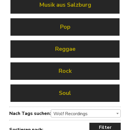
Musik aus Salzburg
Pop
Reggae
Rock
Soul
Nach Tags suchen:
Wolf Recordings
Filter
Sortieren nach: