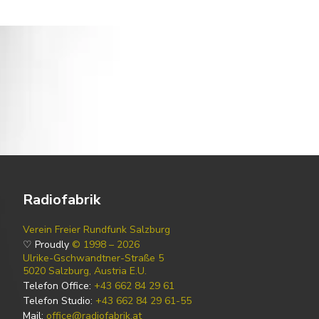
Radiofabrik
Verein Freier Rundfunk Salzburg
♡ Proudly
© 1998 – 2026
Ulrike-Gschwandtner-Straße 5
5020 Salzburg, Austria E.U.
Telefon Office:
+43 662 84 29 61
Telefon Studio:
+43 662 84 29 61-55
Mail:
office@radiofabrik.at