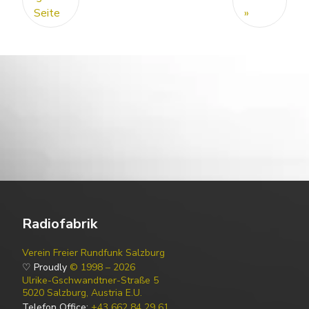
Seite
»
Radiofabrik
Verein Freier Rundfunk Salzburg
♡ Proudly
© 1998 – 2026
Ulrike-Gschwandtner-Straße 5
5020 Salzburg, Austria E.U.
Telefon Office:
+43 662 84 29 61