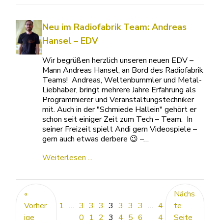
Neu im Radiofabrik Team: Andreas
Hansel – EDV
Wir begrüßen herzlich unseren neuen EDV –
Mann Andreas Hansel, an Bord des Radiofabrik
Teams! Andreas, Weltenbummler und Metal-
Liebhaber, bringt mehrere Jahre Erfahrung als
Programmierer und Veranstaltungstechniker
mit. Auch in der "Schmiede Hallein" gehört er
schon seit einiger Zeit zum Tech – Team. In
seiner Freizeit spielt Andi gern Videospiele –
gern auch etwas derbere 😉 –…
Weiterlesen ...
«
Nächs
Vorher
1
…
3
3
3
3
3
3
3
…
4
te
ige
0
1
2
3
4
5
6
4
Seite