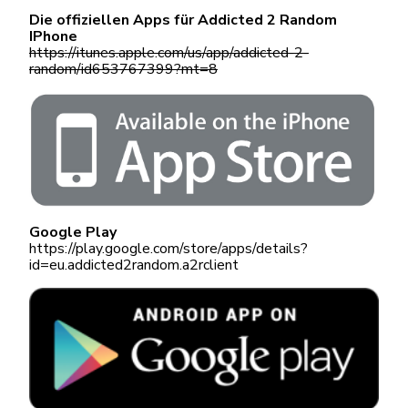
Die offiziellen Apps für Addicted 2 Random
IPhone
https://itunes.apple.com/us/app/addicted-2-
random/id653767399?mt=8
Google Play
https://play.google.com/store/apps/details?
id=eu.addicted2random.a2rclient