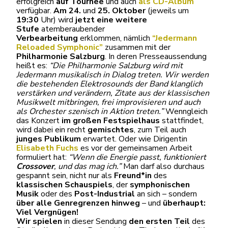
erfolgreich
auf Tournee
und auch
als CD-Album
verfügbar.
Am 24.
und
25. Oktober
(jeweils um
19:30
Uhr) wird
jetzt eine weitere
Stufe
atemberaubender
Verbearbeitung
erklommen, nämlich
“Jedermann
Reloaded Symphonic”
zusammen mit der
Philharmonie Salzburg
. In deren Presseaussendung
heißt es:
“Die Philharmonie Salzburg wird mit
Jedermann musikalisch in Dialog treten. Wir werden
die bestehenden Elektrosounds der Band klanglich
verstärken und verändern, Zitate aus der klassischen
Musikwelt mitbringen, frei improvisieren und auch
als Orchester szenisch in Aktion treten.”
Wenngleich
das Konzert
im großen Festspielhaus
stattfindet,
wird dabei ein recht
gemischtes
, zum Teil auch
junges Publikum
erwartet. Oder wie Dirigentin
Elisabeth Fuchs
es vor der gemeinsamen Arbeit
formuliert hat:
“Wenn die Energie passt, funktioniert
Crossover
, und das mag ich.”
Man darf also durchaus
gespannt sein, nicht nur als
Freund*in
des
klassischen Schauspiels
, der
symphonischen
Musik
oder des
Post-Industrial
an sich – sondern
über alle Genregrenzen hinweg
– und
überhaupt:
Viel Vergnügen!
Wir spielen
in dieser Sendung
den ersten Teil
des