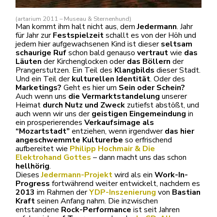
(artarium 2011 – Museau & Sternenhund)
Man kommt ihm halt nicht aus, dem
Jedermann
. Jahr
für Jahr zur
Festspielzeit
schallt es von der Höh und
jedem hier aufgewachsenen Kind ist dieser
seltsam
schaurige Ruf
schon bald genauso
vertraut
wie
das
Läuten
der Kirchenglocken oder
das Böllern
der
Prangerstutzen. Ein Teil des
Klangbilds
dieser Stadt.
Und ein Teil der
kulturellen Identität
. Oder des
Marketings?
Geht es hier um
Sein oder Schein?
Auch wenn uns
die Vermarktstandelung
unserer
Heimat
durch Nutz und Zweck
zutiefst abstößt, und
auch wenn wir uns der
geistigen Eingemeindung
in
ein prosperierendes
Verkaufsimage als
“Mozartstadt”
entziehen, wenn irgendwer
das hier
angeschwemmte Kulturerbe
so erfrischend
aufbereitet wie
Philipp Hochmair & Die
Elektrohand Gottes
– dann macht uns das schon
hellhörig
.
Dieses
Jedermann-Projekt
wird als ein
Work-In-
Progress
fortwährend weiter entwickelt, nachdem es
2013
im Rahmen der
YDP-Inszenierung
von
Bastian
Kraft
seinen Anfang nahm. Die inzwischen
entstandene
Rock-Performance
ist seit Jahren