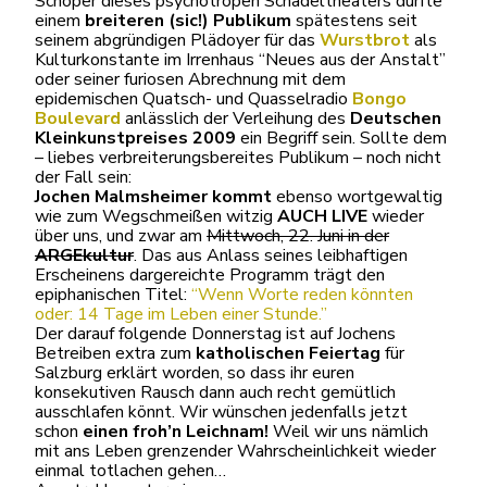
Schöper dieses psychotropen Schädeltheaters dürfte
einem
breiteren (sic!) Publikum
spätestens seit
seinem abgründigen Plädoyer für das
Wurstbrot
als
Kulturkonstante im Irrenhaus “Neues aus der Anstalt”
oder seiner furiosen Abrechnung mit dem
epidemischen Quatsch- und Quasselradio
Bongo
Boulevard
anlässlich der Verleihung des
Deutschen
Kleinkunstpreises 2009
ein Begriff sein. Sollte dem
– liebes verbreiterungsbereites Publikum – noch nicht
der Fall sein:
Jochen Malmsheimer kommt
ebenso wortgewaltig
wie zum Wegschmeißen witzig
AUCH LIVE
wieder
über uns, und zwar am
Mittwoch, 22. Juni in der
ARGEkultur
. Das aus Anlass seines leibhaftigen
Erscheinens dargereichte Programm trägt den
epiphanischen Titel:
“Wenn Worte reden könnten
oder: 14 Tage im Leben einer Stunde.”
Der darauf folgende Donnerstag ist auf Jochens
Betreiben extra zum
katholischen Feiertag
für
Salzburg erklärt worden, so dass ihr euren
konsekutiven Rausch dann auch recht gemütlich
ausschlafen könnt. Wir wünschen jedenfalls jetzt
schon
einen froh’n Leichnam!
Weil wir uns nämlich
mit ans Leben grenzender Wahrscheinlichkeit wieder
einmal totlachen gehen…