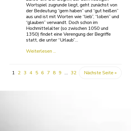
Wortspiel zugrunde liegt, geht zunächst von
der Bedeutung “gern haben” und “gut heißen”
aus und ist mit Worten wie “lieb”, “loben” und
“glauben” verwandt. Doch schon im
Hochmittelalter (so zwischen 1050 und
1350) findet eine Verengung der Begriffe
statt, die unter “Urlaub”…
Weiterlesen ...
1
2
3
4
5
6
7
8
9
…
32
Nächste Seite »