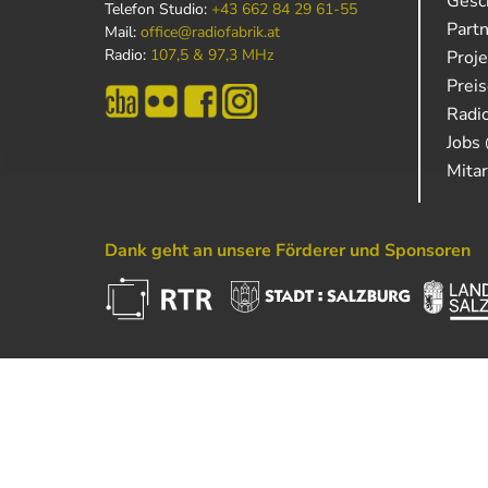
Gesch
Telefon Studio:
+43 662 84 29 61-55
Part
Mail:
office@radiofabrik.at
Radio:
107,5 & 97,3 MHz
Proj
Prei
Radio
Jobs 
Mitar
Dank geht an unsere Förderer und Sponsoren
Powered by