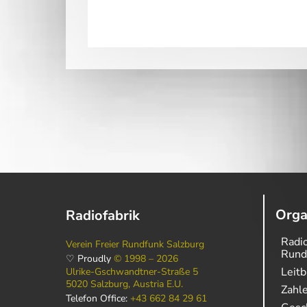
Orga
Radiofabrik
Radio
Verein Freier Rundfunk Salzburg
Rund
♡ Proudly
© 1998 – 2026
Leitb
Ulrike-Gschwandtner-Straße 5
5020 Salzburg, Austria E.U.
Zahl
Telefon Office:
+43 662 84 29 61