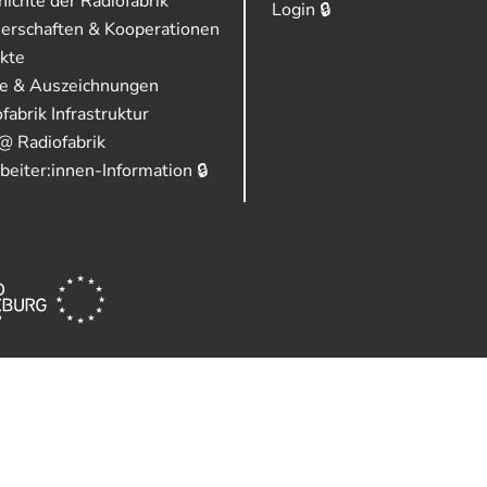
ichte der Radiofabrik
Login 🔒
nerschaften & Kooperationen
ekte
se & Auszeichnungen
fabrik Infrastruktur
@ Radiofabrik
beiter:innen-Information 🔒