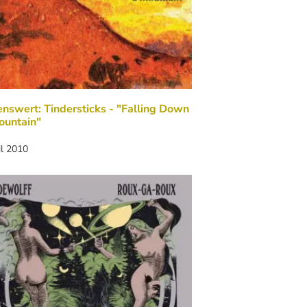
nswert: Tindersticks - "Falling Down
ountain"
il 2010