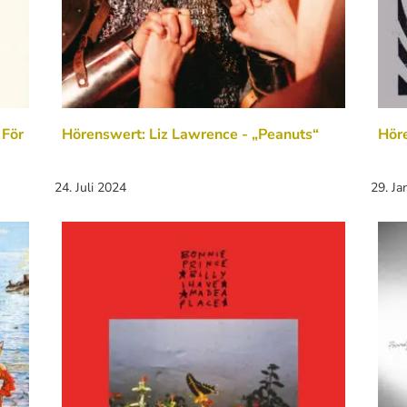
 För
Hörenswert: Liz Lawrence - „Peanuts“
Hör
24. Juli 2024
29. Ja