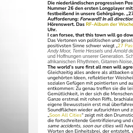
Die niederländischen progressiven Po
Nummer 26 den ersten Longplayer mit a
festbeißend in unsere Gehörgänge. „27
Aufforderung:
Forward!! In all direction
Hörenswert. Das
RF-Album der Woch
Uhr.
I can forsee, that this town will go dow
Das Vertonen von politischen und gesel
positivsten Sinne schwer wiegt „
27 Pas
Andy Moor, Terrie Hessels
und
Arnold d
und Hoffnungen unserer Generation. Sc
afrikanischen Rhythmen, Gitarren-Nois
The world’s sure first all men will agre
Gleichzeitig alles andere als altbacken 
ungehörten Ideen, reflektierter Weishei
sozialen Gefügen mit pointierten und au
entkommen: Zu genau treffen sie die lei
Gemütlichkeit, in der sich die Mensche
Ganze erstmal mit rohen Riffs, brachia
eigene Bewusstsein erst mal überfahre
Soundflächen wieder aufzurichten und 
„
Soon All Cities
“ zeigt mit den Drumsti
die fortschreitende Gentrifizierung und 
same accidents, soon our cities will h
Worten den Einheitsbrei, der entsteht,