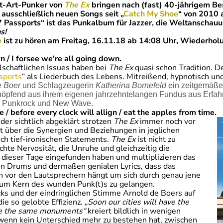
st-Art-Punker von
The Ex
bringen nach (fast) 40-jährigem B
usschließlich neuen Songs seit „
Catch My Shoe
“ von 2010 a
 Passports“ ist das Punkalbum für Jazzer, die Weltanschau
s!
e
ist zu hören am Freitag, 16.11.18 ab 14:08 Uhr, Wiederho
n / I forsee we’re all going down.
lschaftlichen Issues haben bei
The Ex
quasi schon Tradition. 
sports
“ als Liederbuch des Lebens. Mitreißend, hypnotisch und
e Boer
und Schlagzeugerin
Katherina Bornefeld
ein zeitgemäße
höpfend aus ihrem eigenen jahrzehntelangen Fundus aus Erfa
e, Punkrock und New Wave.
e / before every clock will allign / eat the apples from time.
oder sichtlich abgeklärt strotzen
The Ex
immer noch vor
t über die Synergien und Beziehungen in jeglichen
ch tief-ironischen Statements.
The Ex
ist nicht zu
chte Nervosität, die Unruhe und gleichzeitig die
n dieser Tage eingefunden haben und multiplizieren das
len Drums und dermaßen genialen Lyrics, dass das
n vor den Lautsprechern hängt um sich durch genau jene
zum Kern des wunden Punk(t)s zu gelangen.
cks und der eindringlichen Stimme Arnold de Boers auf
die so gelobte Effizienz.
„Soon our cities will have the
ave the same monuments“
kreiert bildlich in wenigen
 wenn kein Unterschied mehr zu bestehen hat, zwischen