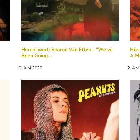
Hörenswert: Sharon Van Etten - "We've
Höre
Been Going…
A M
9. Juni 2022
2. Apr