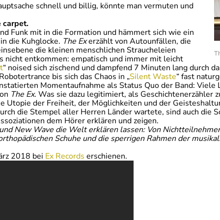
Hauptsache schnell und billig, könnte man vermuten und
e carpet.
und Funk mit in die Formation und hämmert sich wie ein
 in die Kuhglocke.
The Ex
erzählt von Autounfällen, die
nsebene die kleinen menschlichen Straucheleien
Th
s nicht entkommen: empatisch und immer mit leicht
t
“ noised sich zischend und dampfend 7 Minuten lang durch da
Robotertrance bis sich das Chaos in „
Silent Waste
“ fast natur
 konstatierten Momentaufnahme als Status Quo der Band: Viele
von
The Ex.
Was sie dazu legitimiert, als Geschichtenerzähler 
die Utopie der Freiheit, der Möglichkeiten und der Geisteshal
durch die Stempel aller Herren Länder wartete, sind auch die S
Assoziationen dem Hörer erklären und zeigen.
se und New Wave die Welt erklären lassen: Von Nichtteilnehm
ie orthopädischen Schuhe und die sperrigen Rahmen der musikal
März 2018 bei
Ex Records
erschienen.