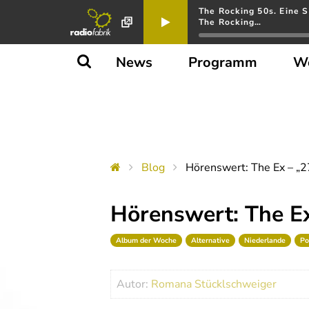
The Rocking 50s. Eine S
The Rocking…
News
Programm
W
Blog
Hörenswert: The Ex – „2
Hörenswert: The Ex
Album der Woche
Alternative
Niederlande
Po
Autor:
Romana Stücklschweiger