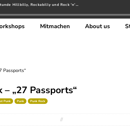
tunde Hillbilly, Rockabilly und Rock 'n'…
orkshops
Mitmachen
About us
S
7 Passports“
 – „27 Passports“
st Punk
Punk
Punk Rock
//