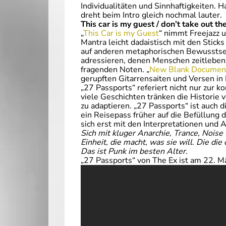
Individualitäten und Sinnhaftigkeiten. 
dreht beim Intro gleich nochmal lauter.
This car is my guest / don’t take out th
„
This Car is my Guest
“ nimmt Freejazz 
Mantra leicht dadaistisch mit den Sticks
auf anderen metaphorischen Bewusstsei
adressieren, denen Menschen zeitleben
fragenden Noten. „
New Blank Documen
gerupften Gitarrensaiten und Versen in 
„27 Passports“ referiert nicht nur zur
viele Geschichten tränken die Historie 
zu adaptieren. „27 Passports“ ist auch 
ein Reisepass früher auf die Befüllung 
sich erst mit den Interpretationen und 
Sich mit kluger Anarchie, Trance, Noi
Einheit, die macht, was sie will. Die d
Das ist Punk im besten Alter.
„27 Passports“ von The Ex ist am 22. 