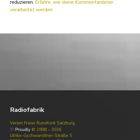
reduzieren.
Erfahre, wie deine Kommentardaten
verarbeitet werden.
Radiofabrik
Verein Freier Rundfunk Salzburg
♡ Proudly
© 1998 – 2026
Ulrike-Gschwandtner-Straße 5