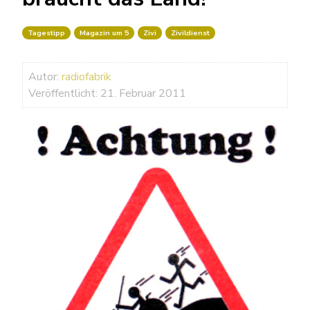
Tagestipp
Magazin um 5
Zivi
Zivildienst
Autor:
radiofabrik
Veröffentlicht: 21. Februar 2011