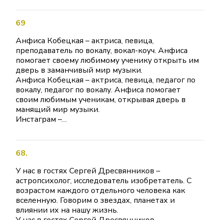
69
Анфиса Кобецкая – актриса, певица,
преподаватель по вокалу, вокал-коуч. Анфиса
помогает своему любимому ученику открыть им
дверь в заманчивый мир музыки.
Анфиса Кобецкая – актриса, певица, педагог по
вокалу, педагог по вокалу. Анфиса помогает
своим любимым ученикам, открывая дверь в
манящий мир музыки.
Инстаграм –…
68.
У нас в гостях Сергей Дресвянников –
астропсихолог, исследователь изобретатель. С
возрастом каждого отдельного человека как
вселенную. Говорим о звездах, планетах и ​​
влиянии их на нашу жизнь.
У нас в гостях Сергей Дресвянников,