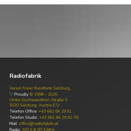
Radiofabrik
Verein Freier Rundfunk Salzburg
♡ Proudly
© 1998 – 2026
Ulrike-Gschwandtner-Straße 5
5020 Salzburg, Austria E.U.
Telefon Office:
+43 662 84 29 61
Telefon Studio:
+43 662 84 29 61-55
Mail:
office@radiofabrik.at
Radio:
107,5 & 97,3 MHz