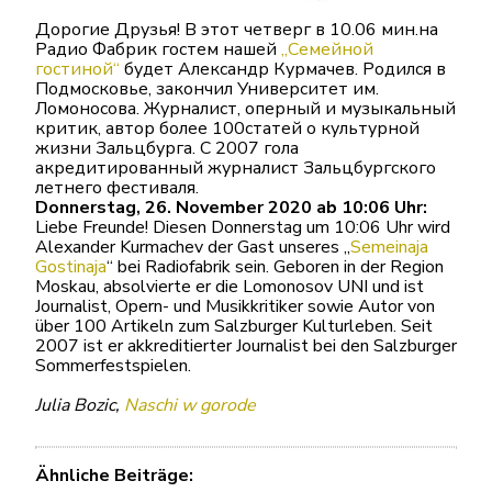
Дорогие Друзья! В этот четверг в 10.06 мин.на
Радио Фабрик гостем нашей
„Семейной
гостиной“
будет Александр Курмачев. Родился в
Подмосковье, закончил​ Университет им.
Ломоносова. Журналист, оперный и​ музыкальный
критик, автор более 100статей о культурной
жизни Зальцбурга. С 2007 гола
акредитированный журналист Зальцбургского
летнего фестиваля.
Donnerstag, 26. November 2020 ab 10:06 Uhr:
Liebe Freunde! Diesen Donnerstag um 10:06 Uhr wird
Alexander Kurmachev der Gast unseres „
Semeinaja
Gostinaja
“ bei Radiofabrik sein. Geboren in der Region
Moskau, absolvierte er die Lomonosov UNI und ist
Journalist, Opern- und Musikkritiker sowie Autor von
über 100 Artikeln zum Salzburger Kulturleben. Seit
2007 ist er akkreditierter Journalist bei den Salzburger
Sommerfestspielen.
Julia Bozic,
Naschi w gorode
Ähnliche Beiträge: