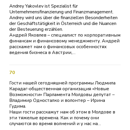
Andrey Yakovlev ist Spezialist für
Unternehmensfinanzierung und Finanzmanagement.
Andrey wird uns über die finanziellen Besonderheiten
der Geschäftstätigkeit in Österreich und die Nuancen
der Besteuerung erzählen.
Андрей Яковлев – специалист по корпоративным
финансам и финансовому менеджменту. Андрей
расскажет нам о финансовых особенностях
ведения бизнеса в Австрии,…
70
Гости нашей сегодняшней программы Людмила
Карадаг-общественная организация «Новые
Возможности» Парламента Молдовы депутат –
Владимир Односталко и волонтер – Ирина
Гудима.
Наши гости расскажут нам об этом в Молдове в
эти тяжелые времена. Как и почему они
случаются во время волнений и у нас на…