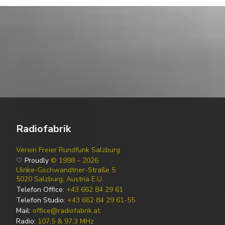
Radiofabrik
Verein Freier Rundfunk Salzburg
♡ Proudly
© 1998 – 2026
Ulrike-Gschwandtner-Straße 5
5020 Salzburg, Austria E.U.
Telefon Office:
+43 662 84 29 61
Telefon Studio:
+43 662 84 29 61-55
Mail:
office@radiofabrik.at
Radio:
107,5 & 97,3 MHz