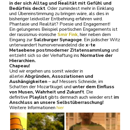
in der sich Alltag und Realität mit Gefühl und
Bedürfnis deckt
. Oder zumindest mehr in Einklang
und Übereinstimmung zu bringen wäre, als dies in
bisheriger leidvoller Entbehrung erfahren wird.
Phantasie und Realität? Poesie und Engagement!
Ein gelungenes Beispiel poetischen Engagements ist
der rassismus-ironische
Smir Fink
, hier neben dem
Eingang zur
Salzburger Synagoge
. Ein jüdischer Witz
unterwandert humorverwandelnd die
x-te
Metaebene postmoderner Zitatensammlung
und
entzieht sich so der Verhaftung ins
Normative der
Hierarchien.
Chapeau!
Und wir ergehen uns somit wieder in
allerlei
Abgründen, Assoziationen und
Aushängigkeiten
– auf Messers Schneide, im
Schatten der Mozartkugel und
unter dem Einfluss
von Musen, Wahrheit und Zukunft
. Die
definitive
Playlist
gibts demnach auch wieder erst
im
Anschluss an unsere Selbstüberraschung!
Weitere Informationen
hier