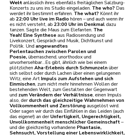
Welt
anlässlich ihres ebenfalls freitäglichen Salzburg-
Konzerts zu uns ins Studio eingeladen.
The who?
Das
werdet ihr bestimmt erfahren.
The what?
Könnt ihr
ab
22:00 Uhr live im Radio
hören – und auch wenn ihr
es nicht versteht, ab
23:00 Uhr im Denkmal
dazu
tanzen. Sagte die Maus zum Elefanten.
The
Yeah!
Eine Synthese
aus Radiosendung und
Livekonzert, Gespräch und Musik, Dichtkunst und
Politik. Und
angewandtes
Perlentauchen
zwischen Parolen und
Poesie,
überraschend, unorthodox und
unvorhersehbar…Es gibt, ähnlich wie bei einem
plötzlichen
Aha-Erlebnis durch Schmunzeln
über
sich selbst oder durch Lachen über einen gelungenen
Witz, eine Art
Impuls zum Aufstehen und sich
Einmischen
, zum nicht mehr hinnehmen Wollen der
bestehenden Welt, zum Gestalten der Gegenwart
und
zum Verändern der Verhältnisse
, einen Impuls
also, der
durch das gleichzeitige Wahrnehmen von
Vollkommenheit und Zerstörung
ausgelöst wird.
Oder sagen wir durch das Einfühlen in das Leiden (auch
das eigene!) an der
Unfertigkeit, Ungerechtigkeit,
Unvollkommenheit menschlicher Gemeinschaft
–
und die gleichzeitig vorhandene
Phantasie,
Sehnsucht, Vorstellung einer Lebenswirklichkeit,