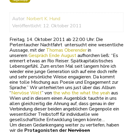
Autor:
Norbert K. Hund
Veröffentlicht: 12. Oktober 2011
Freitag, 14. Oktober 2011 ab 22:00 Uhr: Die
Perlentaucher Nachtfahrt untersucht eine wesentliche
Aussage, mit der
Thomas Oberender
in
unserem
Gespräch Ende August
aufhorchen ließ: “Es
erinnert etwas an Rio Reiser. Spätkapitalistisches
Lebensgefühl. Zum ersten Mal seit langem höre ich
wieder eine junge Generation sich auf eine doch reife
und sehr persönliche Weise engagieren. Da kommt
eine tolle Mischung aus Poesie und Engagement zur
Sprache.” Wir unterhielten uns just über das Album
“
Nervöse Welt
” von
the who the what the yeah
aus
Wien und in diesem einen Augenblick tauchte in uns
allen gleichzeitig die Ahnung auf, dass genau in der
Verbindung dieser beiden angeblichen Gegenpole ein
wesentlicher Treibstoff für individuelle wie
gesellschaftliche Entwicklung liegen könnte…
Um diesen Gedankengang weiter zu vertiefen, haben
wir die
Protagonisten der
Nervösen