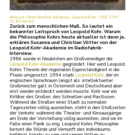
Aberynn
,
Oberndorf bei Salzburg – Leopold Kohr – DSC 5747
,
CC BY-SA 4.0
Zurück zum menschlichen Maß. So lautet ein
bekannter Leitspruch von Leopold Kohr. Warum
die Philosophie Kohrs heute aktueller ist denn je,
erklären Susanna und Christian Vötter von der
Leopold Kohr-Akademie im Radiofabrik-
Interview.
1986 wurde in Neukirchen am Großvenediger die
Leopold Kohr-Akademie
gegründet. Hier wird Leopold
Kohrs Theorie der regionalen Eigenständigkeit in die
Praxis umgesetzt. 1994 starb
Leopold Kohr
, der im
englischen Sprachraum längst als intellektueller
Großmeister galt, in Österreich und Deutschland aber
erst wieder entdeckt werden musste. Kohr war ein
Kritiker des Großen, des Schnellen und Rastlosen.
Während die Straßen einer Stadt zu normalen
Tageszeiten völlig ausreichen, steht in den Stoßzeiten
der Verkehr; während die Theater- und Kinoausgänge
am Ende der Vorstellung völlig ausreichen, sind sie im
Falle einer Panik zu eng. Leopold Kohrs Philosophie
betont die Würde und Vernunft des Individuums,
befähigt, kreativ zu sein und seinen Willen zu