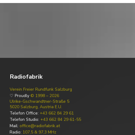
Radiofabrik
Verein Freier Rundfunk Salzburg
♡ Proudly
© 1998 – 2026
Ulrike-Gschwandtner-Straße 5
5020 Salzburg, Austria E.U.
Telefon Office:
+43 662 84 29 61
Telefon Studio:
+43 662 84 29 61-55
Mail:
office@radiofabrik.at
Radio:
107,5 & 97,3 MHz