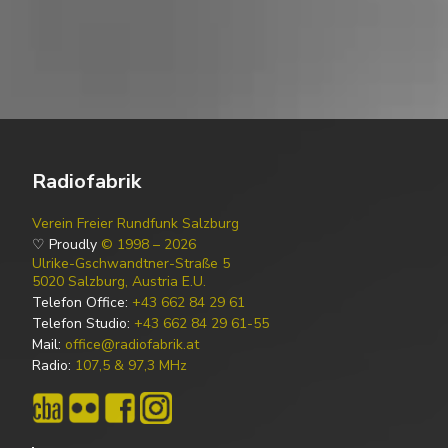
Radiofabrik
Verein Freier Rundfunk Salzburg
♡ Proudly
© 1998 – 2026
Ulrike-Gschwandtner-Straße 5
5020 Salzburg, Austria E.U.
Telefon Office:
+43 662 84 29 61
Telefon Studio:
+43 662 84 29 61-55
Mail:
office@radiofabrik.at
Radio:
107,5 & 97,3 MHz