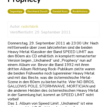
Tagestipp
Bernhard Dusch
Gerald Kuss
RockHistory
Autor:
radiofabrik
Veröffentlicht: 29. September 2011
Donnerstag, 29. September 2011 ab 23:00 Uhr: Nach
mittlerweile über zwei Jahrzehnten sind die beiden
Heavy Metal Klassiker der Band SPEED LIMIT aus
den 80ern als CD erhältlich. in komplett remasterter
Version liegen „Unchained“ und „Prophecy“ nun auf
einem Album vor. Bevor die Band 1992 mit ihren
dritten Album Richtung Rock-Publikum zielte waren
die beiden Frühwerke noch lupenreiner Heavy Metal
und mit das Beste, was die österreichische Metal-
Szene in den 80ern zu bieten hatte. Wer NO BROS,
GALLOWS POLE, STORMWAVE, MORTICIAN und
die anderen Helden des österreichischen Heavy Metal
in der Sammlung hat, kommt an SPEED LIMIT nicht
vorbei!
Das 1. Album von Speed Limit „Unchained“ ist eine