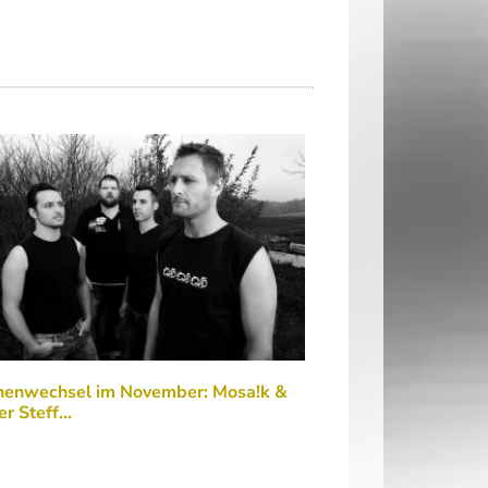
nenwechsel im November: Mosa!k &
er Steff…