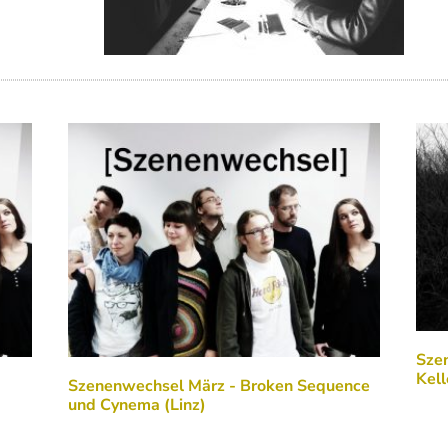
Sze
Kell
Szenenwechsel März - Broken Sequence
und Cynema (Linz)