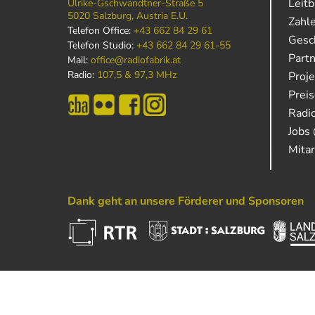
Leitb
Ulrike-Gschwandtner-Straße 5
5020 Salzburg, Austria E.U.
Zahl
Telefon Office:
+43 662 84 29 61
Gesch
Telefon Studio:
+43 662 84 29 61-55
Part
Mail:
office@radiofabrik.at
Radio:
107,5 & 97,3 MHz
Proj
Prei
Radio
Jobs 
Mitar
Dank geht an unsere Förderer und Sponsoren
Powered by