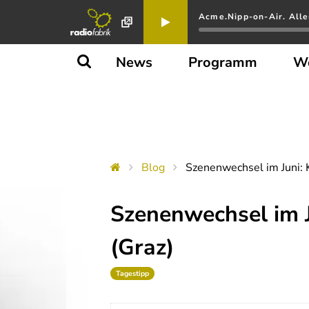
Acme.Nipp-on-Air. Alle
News
Programm
W
Blog
Szenenwechsel im Juni: K
Szenenwechsel im Ju
(Graz)
Tagestipp