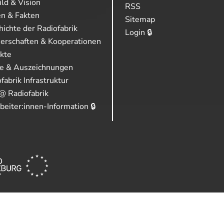
ild & Vision
RSS
en & Fakten
Sitemap
ichte der Radiofabrik
Login 🔒
nerschaften & Kooperationen
ekte
se & Auszeichnungen
fabrik Infrastruktur
@ Radiofabrik
beiter:innen-Information 🔒