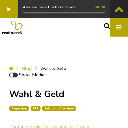
Aus meinem Bücherstapel
00:00
Blog
Wahl & Geld
Social Media
Wahl & Geld
Tagestipp
FS1
Salzburg After Hour
Autor:
Veronika Aschenbrenner-Zezula