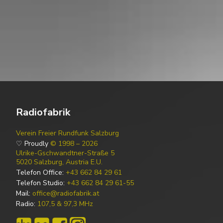
Radiofabrik
Verein Freier Rundfunk Salzburg
♡ Proudly
© 1998 – 2026
Ulrike-Gschwandtner-Straße 5
5020 Salzburg, Austria E.U.
Telefon Office:
+43 662 84 29 61
Telefon Studio:
+43 662 84 29 61-55
Mail:
office@radiofabrik.at
Radio:
107,5 & 97,3 MHz