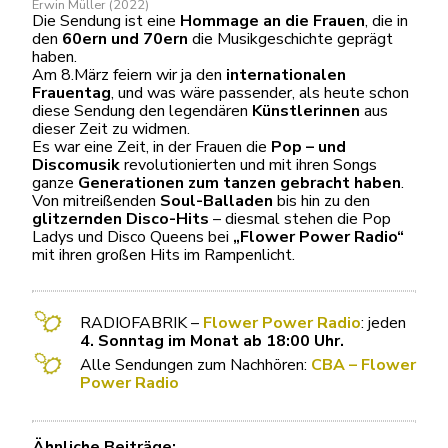
Erwin Müller (2022)
Die Sendung ist eine
Hommage an die Frauen
, die in
den
60ern und 70ern
die Musikgeschichte geprägt
haben.
Am 8.März feiern wir ja den
internationalen
Frauentag
, und was wäre passender, als heute schon
diese Sendung den legendären
Künstlerinnen
aus
dieser Zeit zu widmen.
Es war eine Zeit, in der Frauen die
Pop – und
Discomusik
revolutionierten und mit ihren Songs
ganze
Generationen zum tanzen gebracht haben
.
Von mitreißenden
Soul-Balladen
bis hin zu den
glitzernden Disco-Hits
– diesmal stehen die Pop
Ladys und Disco Queens bei
„Flower Power Radio“
mit ihren großen Hits im Rampenlicht.
RADIOFABRIK –
Flower Power Radio
: jeden
4. Sonntag im Monat ab 18:00 Uhr.
Alle Sendungen zum Nachhören:
CBA – Flower
Power Radio
Ähnliche Beiträge: