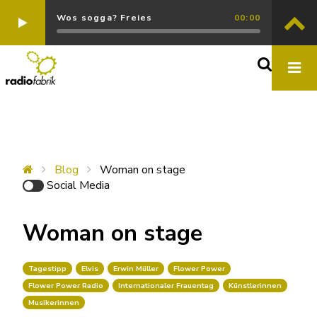
Wos sogga? Freies
00:00
Blog
Woman on stage
Social Media
Woman on stage
Tagestipp
Elvis
Erwin Müller
Flower Power
Flower Power Radio
Internationaler Frauentag
Künstlerinnen
Musikerinnen