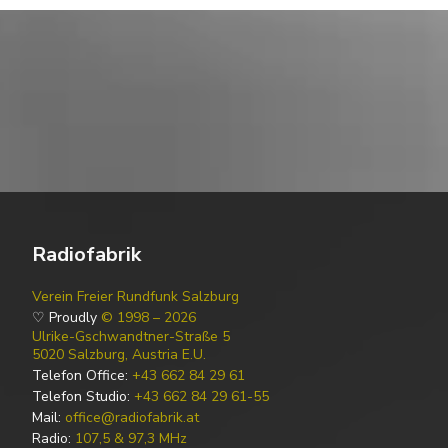
Radiofabrik
Verein Freier Rundfunk Salzburg
♡ Proudly
© 1998 – 2026
Ulrike-Gschwandtner-Straße 5
5020 Salzburg, Austria E.U.
Telefon Office:
+43 662 84 29 61
Telefon Studio:
+43 662 84 29 61-55
Mail:
office@radiofabrik.at
Radio:
107,5 & 97,3 MHz