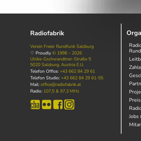
Orga
Radiofabrik
Radio
Verein Freier Rundfunk Salzburg
Rund
♡ Proudly
© 1998 – 2026
Leitb
Ulrike-Gschwandtner-Straße 5
5020 Salzburg, Austria E.U.
Zahl
Telefon Office:
+43 662 84 29 61
Gesch
Telefon Studio:
+43 662 84 29 61-55
Part
Mail:
office@radiofabrik.at
Radio:
107,5 & 97,3 MHz
Proj
Prei
Radio
Jobs 
Mitar