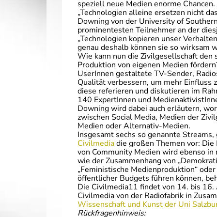
speziell neue Medien enorme Chancen. A
„Technologien alleine ersetzen nicht da
Downing von der University of Southern I
prominentesten Teilnehmer an der diesj
„Technologien kopieren unser Verhalte
genau deshalb können sie so wirksam w
Wie kann nun die Zivilgesellschaft den
Produktion von eigenen Medien förder
UserInnen gestaltete TV-Sender, Radio
Qualität verbessern, um mehr Einfluss
diese referieren und diskutieren im Rah
140 ExpertInnen und MedienaktivistInn
Downing wird dabei auch erläutern, wor
zwischen Social Media, Medien der Zivi
Medien oder Alternativ-Medien.
Insgesamt sechs so genannte Streams, g
Civilmedia
die großen Themen vor: Die 
von Community Medien wird ebenso in 
wie der Zusammenhang von „Demokratie 
„Feministische Medienproduktion“ oder
öffentlicher Budgets führen können, be
Die Civilmedia11 findet von 14. bis 16.
Civilmedia von der Radiofabrik in Zu
Wissenschaft und Kunst der Uni Salzb
Rückfragenhinweis: