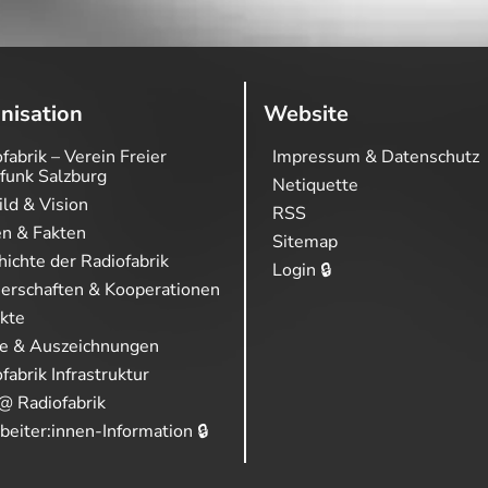
nisation
Website
fabrik – Verein Freier
Impressum & Datenschutz
funk Salzburg
Netiquette
ild & Vision
RSS
en & Fakten
Sitemap
ichte der Radiofabrik
Login 🔒
nerschaften & Kooperationen
ekte
se & Auszeichnungen
fabrik Infrastruktur
@ Radiofabrik
beiter:innen-Information 🔒