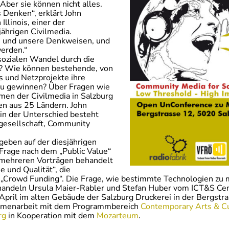
ber sie können nicht alles.
s Denken“, erklärt John
llinois, einer der
ährigen Civilmedia.
n und unsere Denkweisen, und
erden.“
 sozialen Wandel durch die
n? Wie können bestehende, von
s und Netzprojekte ihre
 zu gewinnen? Über Fragen wie
men der Civilmedia in Salzburg
en aus 25 Ländern. John
in der Unterschied besteht
lgesellschaft, Community
eben auf der diesjährigen
Frage nach dem „Public Value“
mehreren Vorträgen behandelt
und Qualität“, die
 „Crowd Funding“. Die Frage, wie bestimmte Technologien zu 
handeln Ursula Maier-Rabler und Stefan Huber vom ICT&S Cent
 April im alten Gebäude der Salzburg Druckerei in der Bergstra
sammenarbeit mit dem Programmbereich
Contemporary Arts & Cu
urg
in Kooperation mit dem
Mozarteum
.