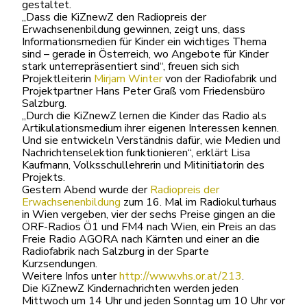
gestaltet.
„Dass die KiZnewZ den Radiopreis der
Erwachsenenbildung gewinnen, zeigt uns, dass
Informationsmedien für Kinder ein wichtiges Thema
sind – gerade in Österreich, wo Angebote für Kinder
stark unterrepräsentiert sind“, freuen sich sich
Projektleiterin
Mirjam Winter
von der Radiofabrik und
Projektpartner Hans Peter Graß vom Friedensbüro
Salzburg.
„Durch die KiZnewZ lernen die Kinder das Radio als
Artikulationsmedium ihrer eigenen Interessen kennen.
Und sie entwickeln Verständnis dafür, wie Medien und
Nachrichtenselektion funktionieren“, erklärt Lisa
Kaufmann, Volksschullehrerin und Mitinitiatorin des
Projekts.
Gestern Abend wurde der
Radiopreis der
Erwachsenenbildung
zum 16. Mal im Radiokulturhaus
in Wien vergeben, vier der sechs Preise gingen an die
ORF-Radios Ö1 und FM4 nach Wien, ein Preis an das
Freie Radio AGORA nach Kärnten und einer an die
Radiofabrik nach Salzburg in der Sparte
Kurzsendungen.
Weitere Infos unter
http://www.vhs.or.at/213
.
Die KiZnewZ Kindernachrichten werden jeden
Mittwoch um 14 Uhr und jeden Sonntag um 10 Uhr vor