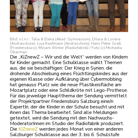
Bild: v.l.n.r.: Talia & Elena (Akad. Gymnasium), Dilara & Lorena
(Andräschule), Lisa Kaufmann (Andräschule), Hans Peter Graß
(Friedensbüro), Mirjam Winter (Radiofabrik) / Foto (c) Michaela
Obermair
Die „KiZnewZ – Wir und die Welt“ werden von Kindern
für Kinder gemacht. Eine Schulklasse wählt Themen
aus, die sie beschäftigen: Der Krieg in Syrien, die
drohende Abschiebung eines Flüchtlingskindes aus der
eigenen Klasse oder Aufklärung über Cybermobbing
hat genauso Platz wie die neue Plastikeisfläche am
Mozartplatz oder eine Schildkröte mit Lego-Prothese.
Für das jeweilige Hauptthema der Sendung vermittelt
der Projektpartner Friedensbüro Salzburg eine/n
ExpertIn, der die Kinder in der Schule besucht und mit
ihnen das Thema bearbeitet. Sind alle Meldungen
getextet, wird die Sendung mit den Nachwuchs-
ModeratorInnen im Studio der Radiofabrik produziert.
Die
KiZnewZ
werden jedes Monat von einer anderen
Salzburger Schulklasse aus der 3. bis 6. Schulstufe