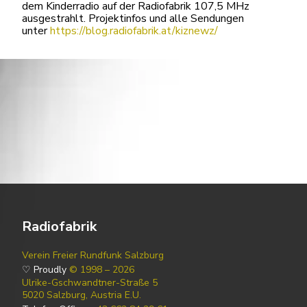
dem Kinderradio auf der Radiofabrik 107,5 MHz
ausgestrahlt. Projektinfos und alle Sendungen
unter
https://blog.radiofabrik.at/kiznewz/
Radiofabrik
Verein Freier Rundfunk Salzburg
♡ Proudly
© 1998 – 2026
Ulrike-Gschwandtner-Straße 5
5020 Salzburg, Austria E.U.