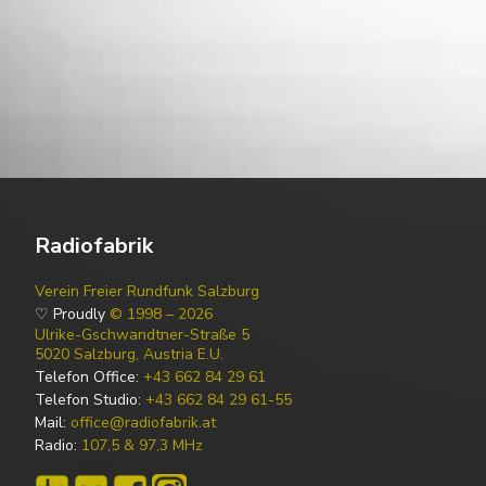
Radiofabrik
Verein Freier Rundfunk Salzburg
♡ Proudly
© 1998 – 2026
Ulrike-Gschwandtner-Straße 5
5020 Salzburg, Austria E.U.
Telefon Office:
+43 662 84 29 61
Telefon Studio:
+43 662 84 29 61-55
Mail:
office@radiofabrik.at
Radio:
107,5 & 97,3 MHz