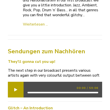
und Nationalitäten! In our first broadcast we
give you a little introduction. Jazz, Ambient,
Rock, Pop, Drum ‘n’ Bass… in all that genres
you can find that wonderful glitchy…
Weiterlesen ...
Sendungen zum Nachhören
They’ll gonna cut you up!
The next step in our broadcast presents various
artists again with very colourful output between soft
00:00
/
59:06
Glitch – An Introduction