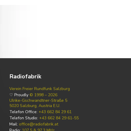
Radiofabrik
Verein Freier Rundfunk Salzburg
♡ Proudly
© 1998 – 2026
Ulrike-Gschwandtner-Straße 5
5020 Salzburg, Austria E.U.
Telefon Office:
+43 662 84 29 61
Telefon Studio:
+43 662 84 29 61-55
Mail:
office@radiofabrik.at
Radio:
107,5 & 97,3 MHz