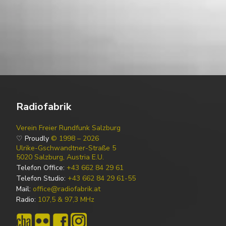
Radiofabrik
Verein Freier Rundfunk Salzburg
♡ Proudly
© 1998 – 2026
Ulrike-Gschwandtner-Straße 5
5020 Salzburg, Austria E.U.
Telefon Office:
+43 662 84 29 61
Telefon Studio:
+43 662 84 29 61-55
Mail:
office@radiofabrik.at
Radio:
107,5 & 97,3 MHz