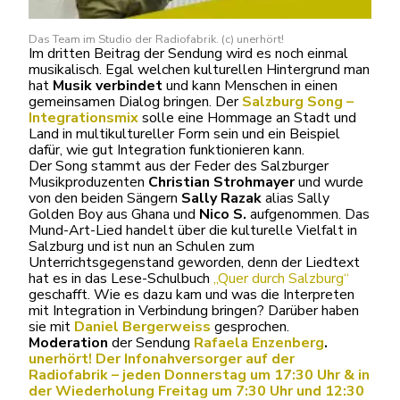
Das Team im Studio der Radiofabrik. (c) unerhört!
Im dritten Beitrag der Sendung wird es noch einmal
musikalisch. Egal welchen kulturellen Hintergrund man
hat
Musik verbindet
und kann Menschen in einen
gemeinsamen Dialog bringen. Der
Salzburg Song –
Integrationsmix
solle eine Hommage an Stadt und
Land in multikultureller Form sein und ein Beispiel
dafür, wie gut Integration funktionieren kann.
Der Song stammt aus der Feder des Salzburger
Musikproduzenten
Christian Strohmayer
und wurde
von den beiden Sängern
Sally Razak
alias Sally
Golden Boy aus Ghana und
Nico S.
aufgenommen. Das
Mund-Art-Lied handelt über die kulturelle Vielfalt in
Salzburg und ist nun an Schulen zum
Unterrichtsgegenstand geworden, denn der Liedtext
hat es in das Lese-Schulbuch
„Quer durch Salzburg“
geschafft. Wie es dazu kam und was die Interpreten
mit Integration in Verbindung bringen? Darüber haben
sie mit
Daniel Bergerweiss
gesprochen.
Moderation
der Sendung
Rafaela Enzenberg
.
unerhört! Der Infonahversorger auf der
Radiofabrik – jeden Donnerstag um 17:30 Uhr & in
der Wiederholung Freitag um 7:30 Uhr und 12:30