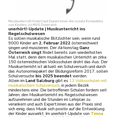
Musikunterricht födert laut Expert:innen die soziale Kompetenz
von Kindern. (c) MVS Österreich
unerhört!-Update | Musikunterricht ins
Regelschulwesen
Es sollen musikalische Blitzlichter sein, wenn rund
9000 Kinder am
2. Februar 2022
österreichweit
singen und musizieren. Der Aktionstag
Ganz
Österreich singt
findet bereits zum wiederholten
Mal statt, denn dem musikalischen Unterricht an zirka
150 österreichischen Volksschulen droht das Aus. Der
Musikunterricht ist aktuell ein Schulversuch und durch
das Autonomiepaket der Bildungsreform 2017, sollen
Schulversuche
bis 2025 beendet
werden.
Allein im
Land Salzburg
gibt es
13 Volksschulen mit
musikalischem Schulversuch
, in jedem Bezirk
mindestens eine. Die betroffenen Schulen fordern seit
Jahren, den Musikunterricht ins Regelschulwesen
aufzunehmen und die Stunden im Lehrplan zu
verankern und auch Expert:innen aus der Praxis sind
sich einig, dass Musik sich positiv auf die Entwicklung
der Kinder auswirkt. Im unerhört-Update von
Timna