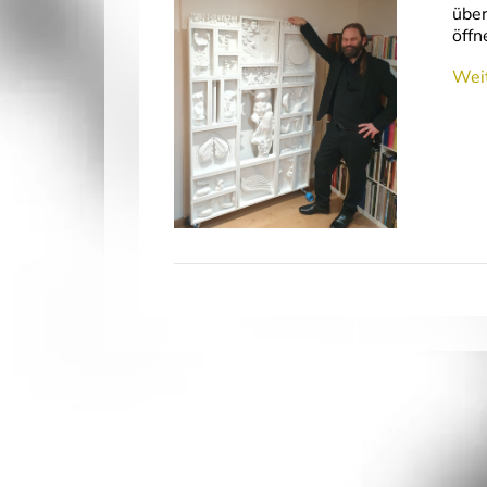
über
öffn
Weit