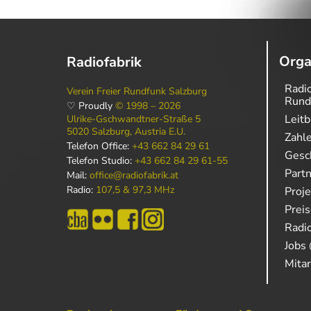
Orga
Radiofabrik
Radio
Verein Freier Rundfunk Salzburg
Rund
♡ Proudly
© 1998 – 2026
Leitb
Ulrike-Gschwandtner-Straße 5
5020 Salzburg, Austria E.U.
Zahl
Telefon Office:
+43 662 84 29 61
Gesch
Telefon Studio:
+43 662 84 29 61-55
Part
Mail:
office@radiofabrik.at
Radio:
107,5 & 97,3 MHz
Proj
Prei
Radio
Jobs 
Mitar