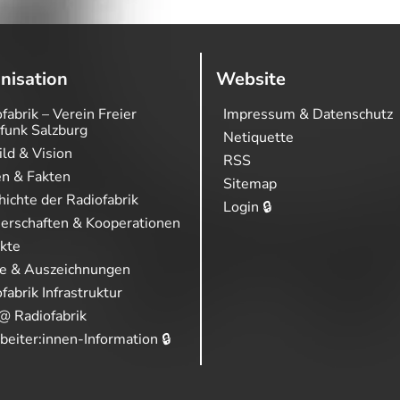
nisation
Website
fabrik – Verein Freier
Impressum & Datenschutz
funk Salzburg
Netiquette
ild & Vision
RSS
en & Fakten
Sitemap
ichte der Radiofabrik
Login 🔒
nerschaften & Kooperationen
ekte
se & Auszeichnungen
fabrik Infrastruktur
@ Radiofabrik
beiter:innen-Information 🔒