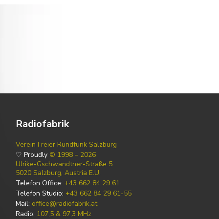
Radiofabrik
Verein Freier Rundfunk Salzburg
♡ Proudly
© 1998 – 2026
Ulrike-Gschwandtner-Straße 5
5020 Salzburg, Austria E.U.
Telefon Office:
+43 662 84 29 61
Telefon Studio:
+43 662 84 29 61-55
Mail:
office@radiofabrik.at
Radio:
107,5 & 97,3 MHz