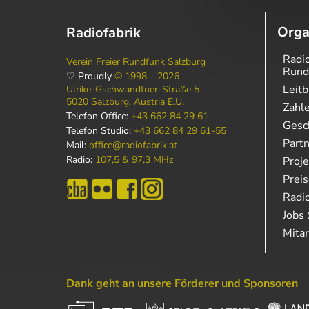
Orga
Radiofabrik
Radio
Verein Freier Rundfunk Salzburg
Rund
♡ Proudly
© 1998 – 2026
Leitb
Ulrike-Gschwandtner-Straße 5
5020 Salzburg, Austria E.U.
Zahl
Telefon Office:
+43 662 84 29 61
Gesch
Telefon Studio:
+43 662 84 29 61-55
Part
Mail:
office@radiofabrik.at
Radio:
107,5 & 97,3 MHz
Proj
Prei
Radio
Jobs 
Mitar
Dank geht an unsere Förderer und Sponsoren