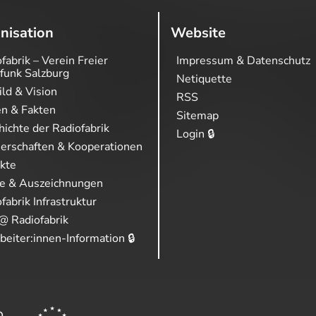
nisation
Website
fabrik – Verein Freier
Impressum & Datenschutz
funk Salzburg
Netiquette
ild & Vision
RSS
en & Fakten
Sitemap
ichte der Radiofabrik
Login 🔒
nerschaften & Kooperationen
ekte
se & Auszeichnungen
fabrik Infrastruktur
@ Radiofabrik
beiter:innen-Information 🔒