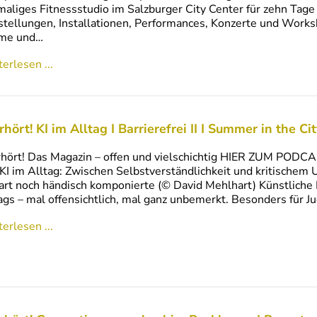
aliges Fitnessstudio im Salzburger City Center für zehn Tag
tellungen, Installationen, Performances, Konzerte und Work
me und…
erlesen ...
rhört! KI im Alltag I Barrierefrei II I Summer in the C
hört! Das Magazin – offen und vielschichtig HIER ZUM PODCA
KI im Alltag: Zwischen Selbstverständlichkeit und kritischem
rt noch händisch komponierte (© David Mehlhart) Künstliche In
ags – mal offensichtlich, mal ganz unbemerkt. Besonders für J
erlesen ...