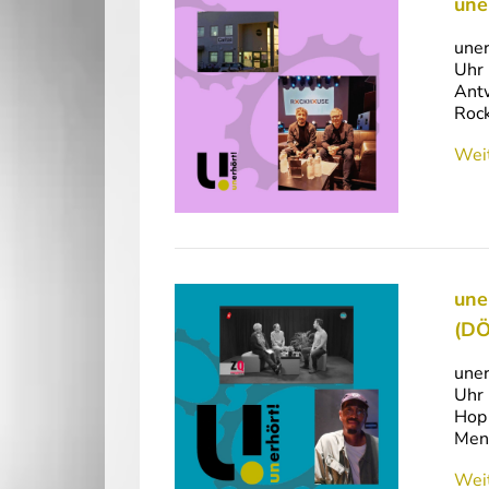
une
uner
Uhr 
Antw
Rock
Weit
une
(D
uner
Uhr 
Hop 
Mens
Weit