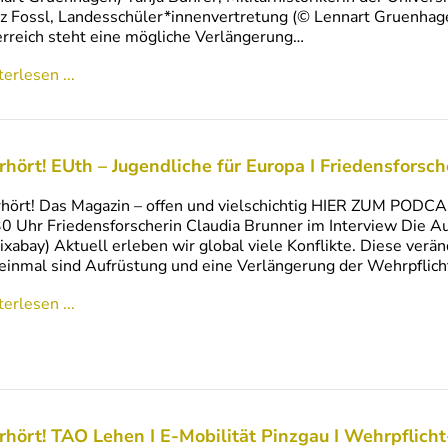
z Fossl, Landesschüler*innenvertretung (© Lennart Gruenhagen
rreich steht eine mögliche Verlängerung…
erlesen ...
rhört! EUth – Jugendliche für Europa I Friedensforsc
hört! Das Magazin – offen und vielschichtig HIER ZUM PODCA
0 Uhr Friedensforscherin Claudia Brunner im Interview Die Au
ixabay) Aktuell erleben wir global viele Konflikte. Diese verä
einmal sind Aufrüstung und eine Verlängerung der Wehrpflicht
erlesen ...
rhört! TAO Lehen I E-Mobilität Pinzgau I Wehrpflich