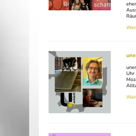
ehem
Auss
Räu
Weit
une
uner
Uhr 
Moza
Allt
Weit