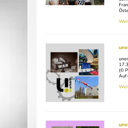
Fran
Öste
Weit
une
uner
17.3
(© P
Auf 
Weit
une