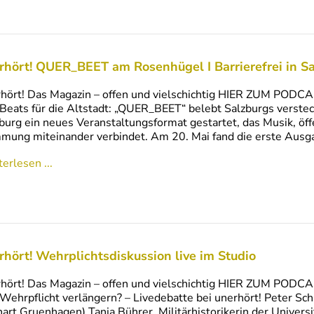
rhört! QUER_BEET am Rosenhügel I Barrierefrei in S
hört! Das Magazin – offen und vielschichtig HIER ZUM PODC
Beats für die Altstadt: „QUER_BEET“ belebt Salzburgs verstec
burg ein neues Veranstaltungsformat gestartet, das Musik, ö
mung miteinander verbindet. Am 20. Mai fand die erste Ausg
erlesen ...
rhört! Wehrplichtsdiskussion live im Studio
hört! Das Magazin – offen und vielschichtig HIER ZUM PODC
Wehrpflicht verlängern? – Livedebatte bei unerhört! Peter Sc
art Gruenhagen) Tanja Bührer, Militärhistorikerin der Univer