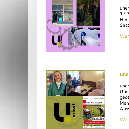
uner
17.3
Herz
Sec
Weit
une
uner
Uhr 
gese
Mens
Aus
Weit