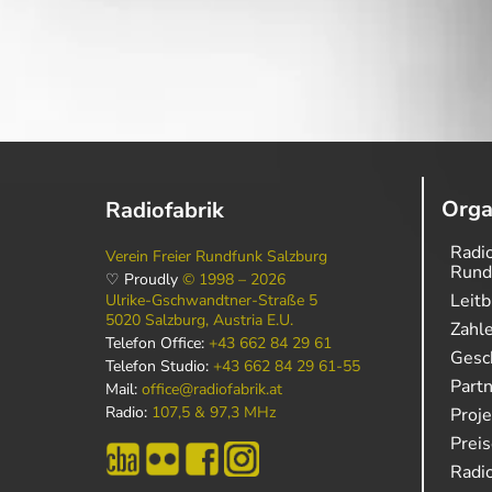
Orga
Radiofabrik
Radio
Verein Freier Rundfunk Salzburg
Rund
♡ Proudly
© 1998 – 2026
Leitb
Ulrike-Gschwandtner-Straße 5
5020 Salzburg, Austria E.U.
Zahl
Telefon Office:
+43 662 84 29 61
Gesch
Telefon Studio:
+43 662 84 29 61-55
Part
Mail:
office@radiofabrik.at
Radio:
107,5 & 97,3 MHz
Proj
Prei
Radio