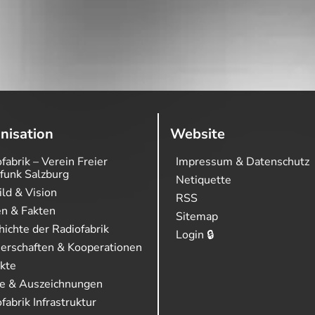
nisation
Website
fabrik – Verein Freier
Impressum & Datenschutz
funk Salzburg
Netiquette
ild & Vision
RSS
en & Fakten
Sitemap
ichte der Radiofabrik
Login 🔒
nerschaften & Kooperationen
ekte
se & Auszeichnungen
fabrik Infrastruktur