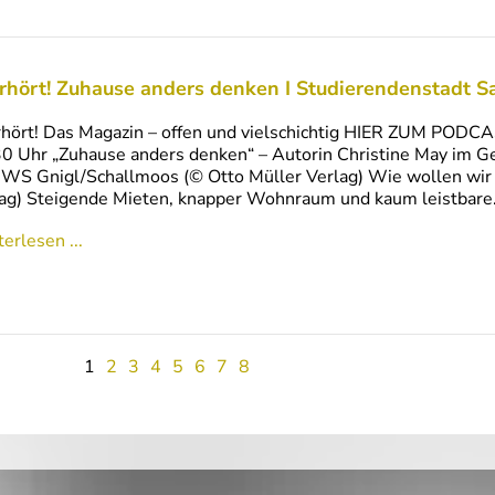
rhört! Zuhause anders denken I Studierendenstadt S
hört! Das Magazin – offen und vielschichtig HIER ZUM PODC
0 Uhr „Zuhause anders denken“ – Autorin Christine May im Ge
WS Gnigl/Schallmoos (© Otto Müller Verlag) Wie wollen wir i
ag) Steigende Mieten, knapper Wohnraum und kaum leistbar
erlesen ...
1
2
3
4
5
6
7
8