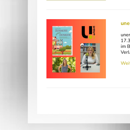
une
uner
17.3
im B
Verl
Weit