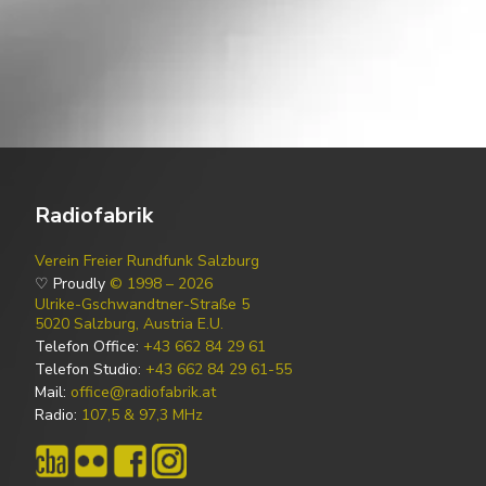
Radiofabrik
Verein Freier Rundfunk Salzburg
♡ Proudly
© 1998 – 2026
Ulrike-Gschwandtner-Straße 5
5020 Salzburg, Austria E.U.
Telefon Office:
+43 662 84 29 61
Telefon Studio:
+43 662 84 29 61-55
Mail:
office@radiofabrik.at
Radio:
107,5 & 97,3 MHz