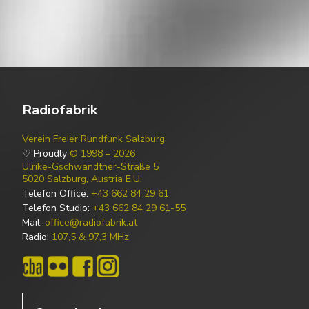
Radiofabrik
Verein Freier Rundfunk Salzburg
♡ Proudly
© 1998 – 2026
Ulrike-Gschwandtner-Straße 5
5020 Salzburg, Austria E.U.
Telefon Office:
+43 662 84 29 61
Telefon Studio:
+43 662 84 29 61-55
Mail:
office@radiofabrik.at
Radio:
107,5 & 97,3 MHz