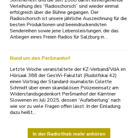
Sommerfest und die seit 2008 damit einhergehende
Verleihung des “Radioschorsch” sind wieder einmal
erfolgreich über die Bühne gegangen. Der
Radioschorsch ist unsere jährliche Auszeichnung für die
besten Produktionen und beeindruckendsten
Sendereihen sowie jene Lebensleistungen, die das
Anliegen eines Freien Radios für Salzburg in…
Rund um den Peršmanhof
Letzte Woche veranstaltete der KZ-Verband/VdA im
Hörsaal 388 der GesWi-Fakultät (Rudolfskai 42)
einen Vortrag der Standard-Journalistin Colette
Schmidt über einen skandalösen Polizeieinsatz am
Widerstandsgedenkort Peršmanhof der Kärntner
Slowenen im Juli 2025, dessen “Aufarbeitung” nach
wie vor zu viele Fragen offen lässt. In der Einladung
dazu heißt…
In der Radiothek mehr anhören