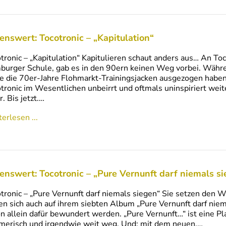
enswert: Tocotronic – „Kapitulation“
tronic – „Kapitulation“ Kapitulieren schaut anders aus… An T
urger Schule, gab es in den 90ern keinen Weg vorbei. Währe
e die 70er-Jahre Flohmarkt-Trainingsjacken ausgezogen habe
tronic im Wesentlichen unbeirrt und oftmals uninspiriert weite
. Bis jetzt.…
erlesen ...
enswert: Tocotronic – „Pure Vernunft darf niemals s
tronic – „Pure Vernunft darf niemals siegen“ Sie setzen den 
en sich auch auf ihrem siebten Album „Pure Vernunft darf nie
n allein dafür bewundert werden. „Pure Vernunft…“ ist eine Pla
merisch und irgendwie weit weg. Und: mit dem neuen,…