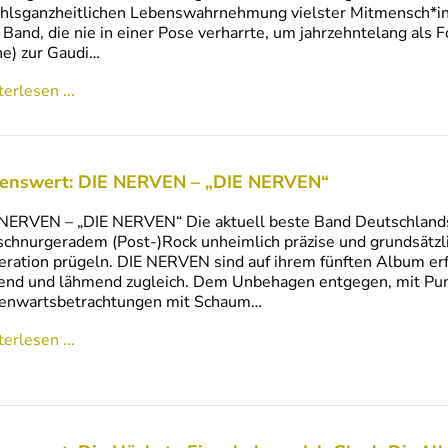
hlsganzheitlichen Lebenswahrnehmung vielster Mitmensch*in
 Band, die nie in einer Pose verharrte, um jahrzehntelang als F
e) zur Gaudi…
erlesen ...
enswert: DIE NERVEN – „DIE NERVEN“
NERVEN – „DIE NERVEN“ Die aktuell beste Band Deutschlands s
schnurgeradem (Post-)Rock unheimlich präzise und grundsätz
ration prügeln. DIE NERVEN sind auf ihrem fünften Album erf
tend und lähmend zugleich. Dem Unbehagen entgegen, mit Pun
enwartsbetrachtungen mit Schaum…
erlesen ...