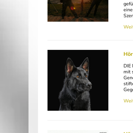
gefü
eine
Szen
Weit
Hör
DIE 
mit 
Gene
stif
Geg
Weit