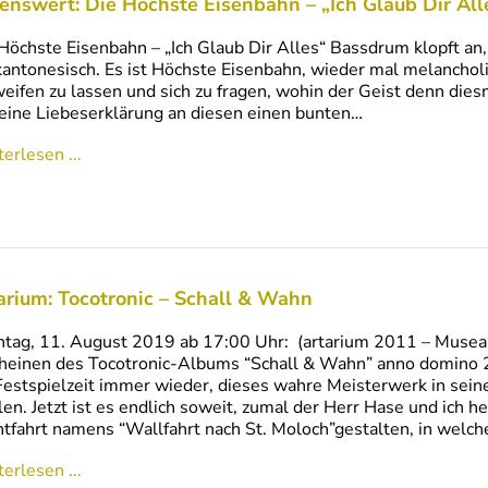
enswert: Die Höchste Eisenbahn – „Ich Glaub Dir All
Höchste Eisenbahn – „Ich Glaub Dir Alles“ Bassdrum klopft an, 
kantonesisch. Es ist Höchste Eisenbahn, wieder mal melancho
eifen zu lassen und sich zu fragen, wohin der Geist denn diesmal
eine Liebeserklärung an diesen einen bunten…
erlesen ...
arium: Tocotronic – Schall & Wahn
tag, 11. August 2019 ab 17:00 Uhr: (artarium 2011 – Musea
heinen des Tocotronic-Albums “Schall & Wahn” anno domino 2
Festspielzeit immer wieder, dieses wahre Meisterwerk in sein
len. Jetzt ist es endlich soweit, zumal der Herr Hase und ich 
tfahrt namens “Wallfahrt nach St. Moloch”gestalten, in welch
erlesen ...