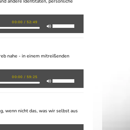
und andere Identitäten, persönliche
00:00
/
52:49
hreb nahe - in einem mitreißenden
00:00
/
59:25
, wenn nicht das, was wir selbst aus