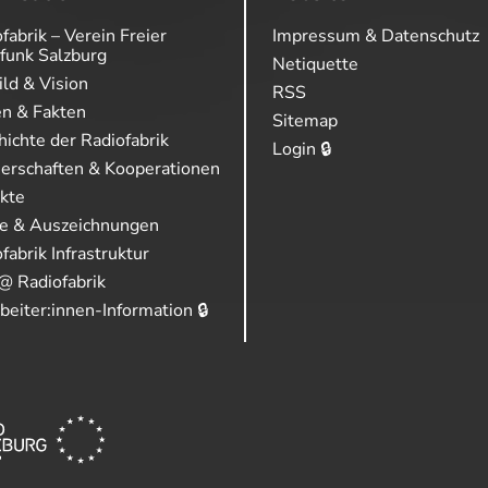
fabrik – Verein Freier
Impressum & Datenschutz
funk Salzburg
Netiquette
ild & Vision
RSS
en & Fakten
Sitemap
ichte der Radiofabrik
Login 🔒
nerschaften & Kooperationen
ekte
se & Auszeichnungen
fabrik Infrastruktur
@ Radiofabrik
beiter:innen-Information 🔒