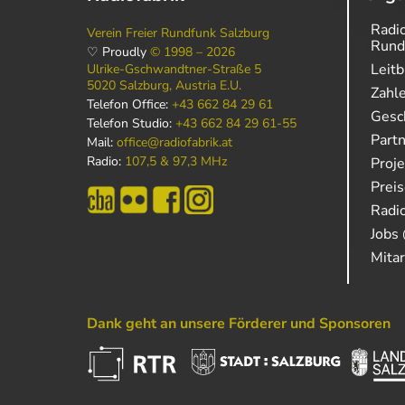
Radio
Verein Freier Rundfunk Salzburg
Rund
♡ Proudly
© 1998 – 2026
Leitb
Ulrike-Gschwandtner-Straße 5
5020 Salzburg, Austria E.U.
Zahl
Telefon Office:
+43 662 84 29 61
Gesch
Telefon Studio:
+43 662 84 29 61-55
Part
Mail:
office@radiofabrik.at
Radio:
107,5 & 97,3 MHz
Proj
Prei
Radio
Jobs 
Mitar
Dank geht an unsere Förderer und Sponsoren