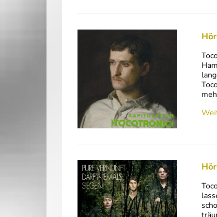
Hör
Toco
Hamb
lang
Toco
mehr
Weit
Hör
Toco
lass
scho
träu