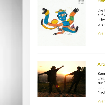
Hör
Die 
auf 
schw
wie 
Weit
Art
Sonn
Ersc
zur 
spie
Nach
Weit