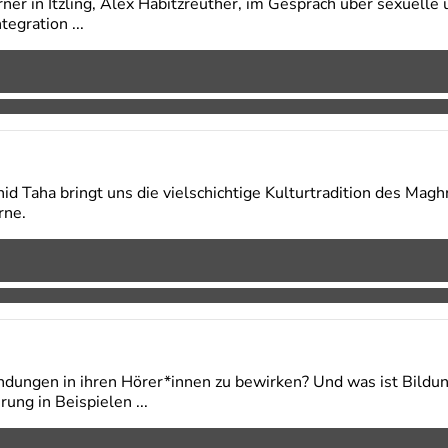
rner in Itzling, Alex Habitzreuther, im Gespräch über sexuelle 
egration ...
id Taha bringt uns die vielschichtige Kulturtradition des Mag
rne.
ungen in ihren Hörer*innen zu bewirken? Und was ist Bildung
ng in Beispielen ...