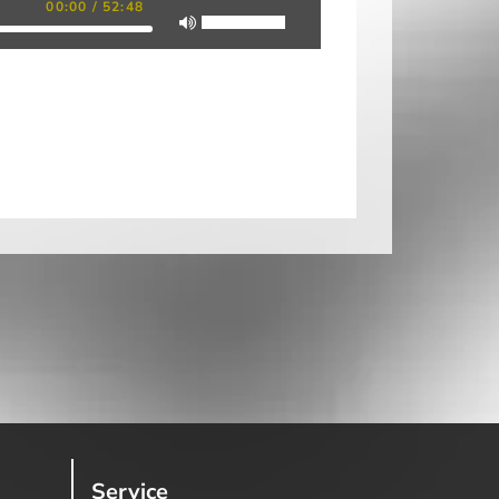
00:00
/
52:48
Service