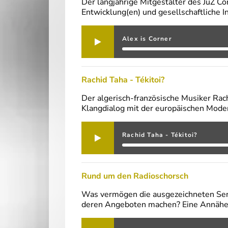
Der langjährige Mitgestalter des JuZ Co
Entwicklung(en) und gesellschaftliche Int
Alex is Corner
Rachid Taha - Tékitoi?
Der algerisch-französische Musiker Rach
Klangdialog mit der europäischen Mode
Rachid Taha - Tékitoi?
Rund um den Radioschorsch
Was vermögen die ausgezeichneten Send
deren Angeboten machen? Eine Annäheru