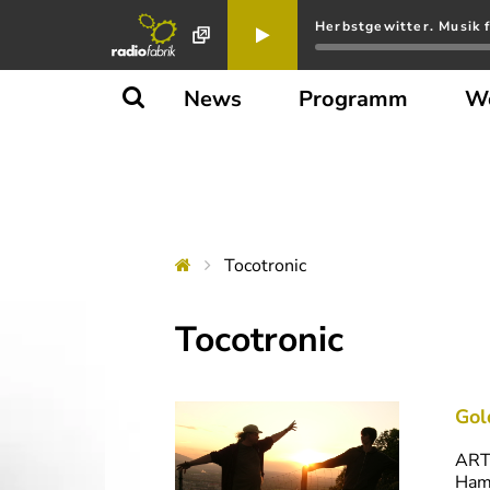
Herbstgewitter. Musik f
News
Programm
W
Tocotronic
Tocotronic
Gol
ARTA
Hamb